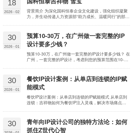
国科恒泰吉祥物 雪宝
18
背景简介 为深化国科恒泰企业文化建设，强化组织凝聚
2026 - 02
力，并生动传递人力资源部“助力成长、温暖同行”的部门
使命，我们特别发起此次吉祥物创意项目。 项目旨在打
造一个既体现企业高科技、严要求行业属性，又承载人
文关怀与创业精神的视觉化情感纽带。吉祥物形象以北
预算10-30万，在广州做一套完整的IP
30
极小熊为原型，命名“雪宝”，其创意核心在于： 象征联
设计要多少钱？
结——“雪”源自冰雪，寓意创业者如冰雪般坚韧、纯粹、
2026 - 01
不畏艰难的品格；“宝”则代表企业视每位员工为最珍…
预算10-30万，在广州做一套完整的IP设计要多少钱？ 在
广州，一套完整的IP设计，考虑到您的预算范围在10-30
万元，这通常已经能涵盖一个相当深入和专业的流程。
具体费用会受到许多因素的影响，比如IP的复杂程度、
延展性需求、设计风格、以及您选择的设计团队的经验
餐饮IP设计案例：从单店到连锁的IP赋
30
和知名度。 在吉祥物设计领域，企业常常面临一些痛
能模式
点。很多时候，企业只是为了“有”一个吉祥物而设计，缺
2026 - 01
乏对吉祥物背后故事、性格、以及与品牌调性…
餐饮IP设计案例：从单店到连锁的IP赋能模式 从单店到
连锁：吉祥物如何为餐饮IP注入灵魂，解决市场痛点？
一家餐厅，从单打独斗到枝繁叶茂，成为一个有辨识度
的连锁品牌，这其中的门道可不少。而在这个过程中，
一个深入人心的吉祥物，绝对是点睛之笔，更是解决市
青年向IP设计公司的独特方法论：如何
30
场痛点、赋能品牌升级的关键。 市场痛点剖析：为何吉
抓住Z世代心智
祥物设计常常“碰壁”？ 很多餐饮企业在做吉祥物设计
2026 - 01