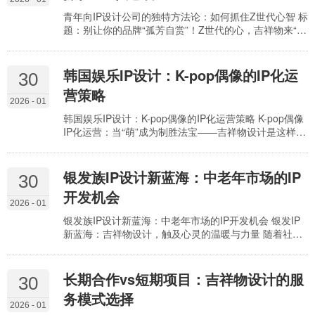
时，会遇到一些“梗”： 辨识度不高，容易被遗忘： …
青年向IP设计公司的独特方法论：如何抓住Z世代心智 标
题：别让你的品牌“孤芳自赏”！Z世代的心，吉祥物来“拿
捏”！ 在这个颜值即正义、个性至上的时代，Z世代的目
光，比以往任何时候都更挑剔。他们渴望情感连接，追
求独特体验，对那些“千篇一律”的品牌讯息早已免疫。如
韩国娱乐IP设计：K-pop偶像的IP化运
30
何才能一击即中，让他们心甘情愿地为你的品牌买单？
营策略
答案或许就藏在你或许还没重视的——吉祥物设计。 痛
2026 - 01
点剖析：品牌正在失去Z世代的“心” 很多企…
韩国娱乐IP设计：K-pop偶像的IP化运营策略 K-pop偶像
IP化运营：当“萌”成为制胜法宝——吉祥物设计是这样炼
成的！ 如今的K-pop，早已不是单纯的音乐和舞台表
演。每一位闪耀的偶像，都是一个巨大的IP宝藏。而要
挖掘这份宝藏的最大价值，将偶像的魅力延伸到更多维
银发族IP设计新蓝海：中老年市场的IP
30
度，一个出圈的吉祥物设计，绝对是点石成金的关键一
开发机会
步。 市场痛点：千篇一律的“小可爱”，难以触及粉丝心
2026 - 01
弦 不少韩国娱乐公司在偶像IP化…
银发族IP设计新蓝海：中老年市场的IP开发机会 银发IP
新蓝海：吉祥物设计，触及心灵的温暖与力量 随着社会
老龄化进程的加速，中老年群体正逐渐成为一股不可忽
视的消费力量。在IP开发领域，这一市场却鲜有亮眼之
作，尤其是在吉祥物设计方面，往往停留在概念化或缺
长期合作vs短期项目：吉祥物设计的服
30
乏温度，未能真正打动目标受众。这便是中老年市场的
务模式选择
IP开发痛点所在。 痛点剖析： 认知偏差与刻板印象： 许
2026 - 01
多品牌在设计中老年IP时，倾向于使用“慈祥”…