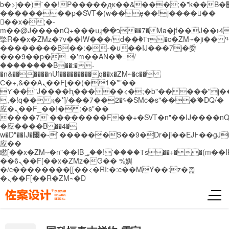
b�>j��)΄��!P�����ԫ��&���;�"k��B�޶�}
��������p�SVT�(w��ę��!j������
��x�;�-
m��@J����nQ+���պ��כ��7�Ma�jf��J��ͱ4j���Ѳ�
撆R��x�ZMz�7v��IW���/d��ٞ�Тז�c�ZM~�ji�� ߒ��sQz�����Ԡ��DW��3�De�n"��M�+/
��������B��:�-�u��IJ���7j�委
���9��p�=�'m��AN�ޭ�=/
��������B��:�-
�n&������nUf���������q��x�ZM~�
c��
Ϲ�+,&��Ὰܢ��F[��(�1�*"��
ϒ��"J����ԧ�����<�;�b"�� ���"j�����ܢ��
,�!q�� қ�*]/���؝�2��7�SMc�s"���ޭ�DQ/�
应�ܢ��F_��!� :�s"��
����7`��������F��+�SVT�n"��IJ����nQ
�应����B ��4�
w�D"��IJ�׭�-`������S��9�Dr�ji��EJ߅��gJ�
应��
矁[��x�ZM~�n"��IB؃��!'����Тѕ��+��(m��IK�ʭ�/|
��ϐܢ��F[��x�ZMz�G�� %嬩
�/c��������[[��<�RI:�:c��MΎ��:z�졾
�ܢ��F[��R�ZM~�D