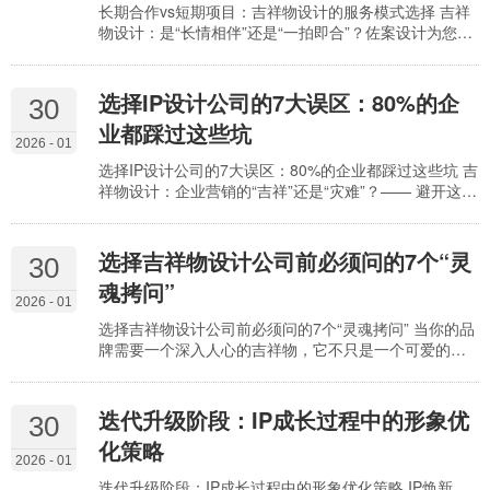
长期合作vs短期项目：吉祥物设计的服务模式选择 吉祥
物设计：是“长情相伴”还是“一拍即合”？佐案设计为您深
度解析 在品牌营销的战场上，一个深入人心的吉祥物，
如同企业的“微笑名片”，能够瞬间拉近与消费者的距离。
在寻求吉祥物设计服务的过程中，企业常常面临一个选
选择IP设计公司的7大误区：80%的企
30
择：是选择与设计公司建立长期的战略合作关系，还是
业都踩过这些坑
仅仅针对某个特定项目进行短期合作？广州佐案设计，
2026 - 01
凭借其在吉祥物设计领域的深厚积累和卓越专业水准，
选择IP设计公司的7大误区：80%的企业都踩过这些坑 吉
…
祥物设计：企业营销的“吉祥”还是“灾难”？—— 避开这
80% 的常见坑！ 在如今竞争激烈的市场环境中，一个成
功的吉祥物，就像企业的“形象代言人”，能够迅速拉近与
消费者的距离，传递品牌文化，甚至成为爆款。不少企
选择吉祥物设计公司前必须问的7个“灵
30
业在吉祥物设计的道路上，却不自觉地走进了“坑”。据不
魂拷问”
完全统计，高达80%的企业都曾在这几个方面“栽过跟
2026 - 01
头”，导致投入的成本打了水漂，甚…
选择吉祥物设计公司前必须问的7个“灵魂拷问” 当你的品
牌需要一个深入人心的吉祥物，它不只是一个可爱的形
象，更是连接你与消费者的情感纽带，是品牌故事的生
动载体。但如何在众多吉祥物设计公司中，找到那个真
正懂你的“灵魂伴侣”？在与设计公司接洽前，不妨先问自
迭代升级阶段：IP成长过程中的形象优
30
己这7个“灵魂拷问”，直击企业在市场中可能遇到的痛
化策略
点，并借此审视广州佐案设计如何能成为你的破局者。
2026 - 01
1. 你的吉祥物，真的代表了品牌的核心价值吗？ 许…
迭代升级阶段：IP成长过程中的形象优化策略 IP焕新，