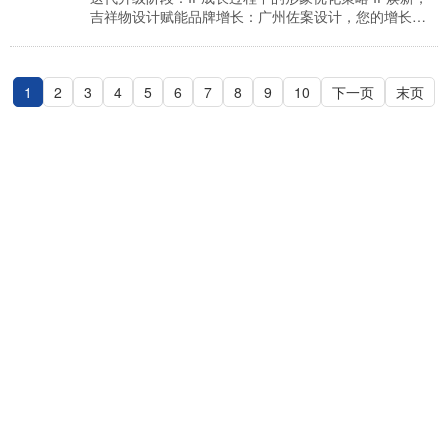
吉祥物设计赋能品牌增长：广州佐案设计，您的增长伙
伴 在IP的成长之路上，形象优化是至关重要的一环，尤
其是在竞争激烈的市场环境中，一个深入人心的吉祥物
设计，能够成为品牌与消费者之间情感的纽带，驱动品
1
2
3
牌价值的持续增长。许多企业在吉祥物设计上却面临着
4
5
6
7
8
9
10
下一页
末页
种种困境，导致IP形象无法有效触达目标受众，甚至成
为品牌发展的阻碍。 痛点剖析：吉祥物设计中的“陈年
旧…