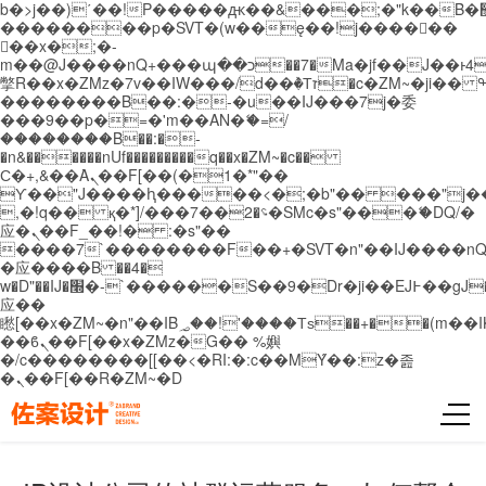
b�>j��)΄��!P�����ԫ��&���;�"k��B�޶�}
��������p�SVT�(w��ę��!j������
��x�;�-
m��@J����nQ+���պ��כ��7�Ma�jf��J��ͱ4j���Ѳ�
撆R��x�ZMz�7v��IW���/d��ٞ�Тז�c�ZM~�ji�� ߒ��sQz�����Ԡ��DW��3�De�n"��M�+/
��������B��:�-�u��IJ���7j�委
���9��p�=�'m��AN�ޭ�=/
��������B��:�-
�n&������nUf���������q��x�ZM~�
c��
Ϲ�+,&��Ὰܢ��F[��(�1�*"��
ϒ��"J����ԧ�����<�;�b"�� ���"j�����ܢ��
,�!q�� қ�*]/���؝�2��7�SMc�s"���ޭ�DQ/�
应�ܢ��F_��!� :�s"��
����7`��������F��+�SVT�n"��IJ����nQ
�应����B ��4�
w�D"��IJ�׭�-`������S��9�Dr�ji��EJ߅��gJ�
应��
矁[��x�ZM~�n"��IB؃��!'����Тѕ��+��(m��IK�ʭ�/|
��ϐܢ��F[��x�ZMz�G�� %嬩
�/c��������[[��<�RI:�:c��MΎ��:z�졾
�ܢ��F[��R�ZM~�D