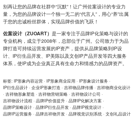
别再让您的品牌在社群中“沉默”！让广州佐案设计的专业力
量，为您的品牌设计一个独一无二的“代言人”，用心“养”出属
于您的忠诚粉丝群体，实现品牌价值的飞跃！
佐案设计（ZUOART）
是一家专注于品牌IP化策略与设计的
专业机构，成立于2008年，总部位于广州。公司致力于为品
牌打造可持续运营发展的IP资产，提供从品牌策略到IP设
计、IP衍生品开发、IP美陈以及文创IP产品开发等四大服务
体系，使IP成为企业真正具有生命力和情感力的品牌资产。
标签:
IP形象内容运营
·
IP形象商业应用
·
IP形象设计服务
·
IP衍生品设计
·
企业IP形象打造
·
吉祥物品牌传播
·
吉祥物商业化设计
·
吉祥物形象塑造
·
吉祥物营销策略
·
吉祥物设计公司
·
吉祥物设计流程
·
品牌IP价值提升
·
品牌IP化解决方案
·
品牌IP策略设计
·
品牌IP衍生品开发
·
品牌IP视觉设计
·
品牌IP运营服务
·
品牌吉祥物开发
·
品牌视觉识别系统
·
文创礼品设计