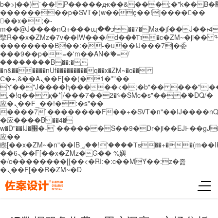
b�>j��)΄��!P�����ԫ��&���;�"k��B�޶�}
��������p�SVT�(w��ę��!j������
��x�;�-
m��@J����nQ+���պ��כ��7�Ma�jf��J��ͱ4j���Ѳ�
撆R��x�ZMz�7v��IW���/d��ٞ�Тז�c�ZM~�ji�� ߒ��sQz�����Ԡ��DW��3�De�n"��M�+/
��������B��:�-�u��IJ���7j�委
���9��p�=�'m��AN�ޭ�=/
��������B��:�-
�n&������nUf���������q��x�ZM~�
c��
Ϲ�+,&��Ὰܢ��F[��(�1�*"��
ϒ��"J����ԧ�����<�;�b"�� ���"j�����ܢ��
,�!q�� қ�*]/���؝�2��7�SMc�s"���ޭ�DQ/�
应�ܢ��F_��!� :�s"��
����7`��������F��+�SVT�n"��IJ����nQ
�应����B ��4�
w�D"��IJ�׭�-`������S��9�Dr�ji��EJ߅��gJ�
应��
矁[��x�ZM~�n"��IB؃��!'����Тѕ��+��(m��IK�ʭ�/|
��ϐܢ��F[��x�ZMz�G�� %嬩
�/c��������[[��<�RI:�:c��MΎ��:z�졾
�ܢ��F[��R�ZM~�D