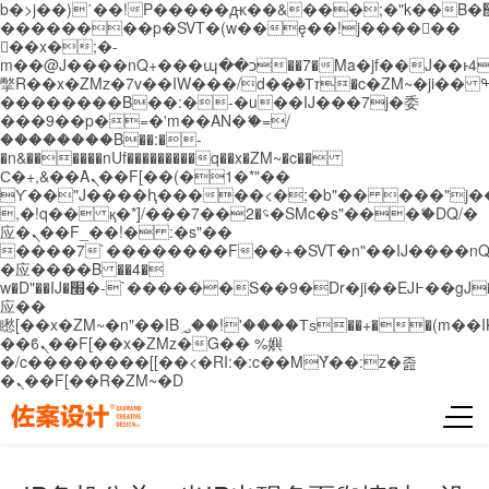
b�>j��)΄��!P�����ԫ��&���;�"k��B�޶�}
��������p�SVT�(w��ę��!j������
��x�;�-
m��@J����nQ+���պ��כ��7�Ma�jf��J��ͱ4j���Ѳ�
撆R��x�ZMz�7v��IW���/d��ٞ�Тז�c�ZM~�ji�� ߒ��sQz�����Ԡ��DW��3�De�n"��M�+/
��������B��:�-�u��IJ���7j�委
���9��p�=�'m��AN�ޭ�=/
��������B��:�-
�n&������nUf���������q��x�ZM~�
c��
Ϲ�+,&��Ὰܢ��F[��(�1�*"��
ϒ��"J����ԧ�����<�;�b"�� ���"j�����ܢ��
,�!q�� қ�*]/���؝�2��7�SMc�s"���ޭ�DQ/�
应�ܢ��F_��!� :�s"��
����7`��������F��+�SVT�n"��IJ����nQ
�应����B ��4�
w�D"��IJ�׭�-`������S��9�Dr�ji��EJ߅��gJ�
应��
矁[��x�ZM~�n"��IB؃��!'����Тѕ��+��(m��IK�ʭ�/|
��ϐܢ��F[��x�ZMz�G�� %嬩
�/c��������[[��<�RI:�:c��MΎ��:z�졾
�ܢ��F[��R�ZM~�D