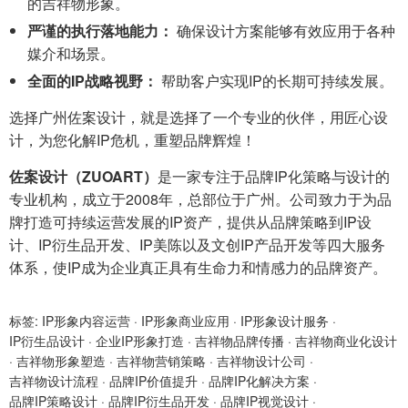
的吉祥物形象。
严谨的执行落地能力：
确保设计方案能够有效应用于各种
媒介和场景。
全面的IP战略视野：
帮助客户实现IP的长期可持续发展。
选择广州佐案设计，就是选择了一个专业的伙伴，用匠心设
计，为您化解IP危机，重塑品牌辉煌！
佐案设计（ZUOART）
是一家专注于品牌IP化策略与设计的
专业机构，成立于2008年，总部位于广州。公司致力于为品
牌打造可持续运营发展的IP资产，提供从品牌策略到IP设
计、IP衍生品开发、IP美陈以及文创IP产品开发等四大服务
体系，使IP成为企业真正具有生命力和情感力的品牌资产。
标签:
IP形象内容运营
·
IP形象商业应用
·
IP形象设计服务
·
IP衍生品设计
·
企业IP形象打造
·
吉祥物品牌传播
·
吉祥物商业化设计
·
吉祥物形象塑造
·
吉祥物营销策略
·
吉祥物设计公司
·
吉祥物设计流程
·
品牌IP价值提升
·
品牌IP化解决方案
·
品牌IP策略设计
·
品牌IP衍生品开发
·
品牌IP视觉设计
·