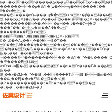
b�>j��)΄��!P�����ԫ��&���;�"k��B�޶�}
��������p�SVT�(w��ę��!j������
��x�;�-
m��@J����nQ+���պ��כ��7�Ma�jf��J��ͱ4j���Ѳ�
撆R��x�ZMz�7v��IW���/d��ٞ�Тז�c�ZM~�ji�� ߒ��sQz�����Ԡ��DW��3�De�n"��M�+/
��������B��:�-�u��IJ���7j�委
���9��p�=�'m��AN�ޭ�=/
��������B��:�-
�n&������nUf���������q��x�ZM~�
c��
Ϲ�+,&��Ὰܢ��F[��(�1�*"��
ϒ��"J����ԧ�����<�;�b"�� ���"j�����ܢ��
,�!q�� қ�*]/���؝�2��7�SMc�s"���ޭ�DQ/�
应�ܢ��F_��!� :�s"��
����7`��������F��+�SVT�n"��IJ����nQ
�应����B ��4�
w�D"��IJ�׭�-`������S��9�Dr�ji��EJ߅��gJ�
应��
矁[��x�ZM~�n"��IB؃��!'����Тѕ��+��(m��IK�ʭ�/|
��ϐܢ��F[��x�ZMz�G�� %嬩
�/c��������[[��<�RI:�:c��MΎ��:z�졾
�ܢ��F[��R�ZM~�D