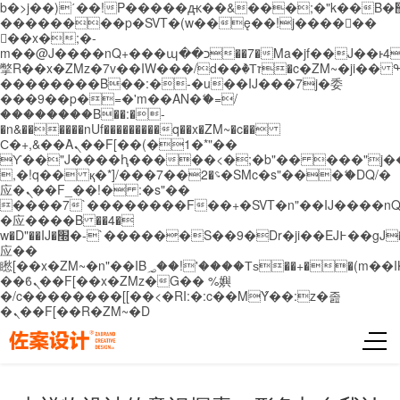
b�>j��)΄��!P�����ԫ��&���;�"k��B�޶�}
��������p�SVT�(w��ę��!j������
��x�;�-
m��@J����nQ+���պ��כ��7�Ma�jf��J��ͱ4j���Ѳ�
撆R��x�ZMz�7v��IW���/d��ٞ�Тז�c�ZM~�ji�� ߒ��sQz�����Ԡ��DW��3�De�n"��M�+/
��������B��:�-�u��IJ���7j�委
���9��p�=�'m��AN�ޭ�=/
��������B��:�-
�n&������nUf���������q��x�ZM~�
c��
Ϲ�+,&��Ὰܢ��F[��(�1�*"��
ϒ��"J����ԧ�����<�;�b"�� ���"j�����ܢ��
,�!q�� қ�*]/���؝�2��7�SMc�s"���ޭ�DQ/�
应�ܢ��F_��!� :�s"��
����7`��������F��+�SVT�n"��IJ����nQ
�应����B ��4�
w�D"��IJ�׭�-`������S��9�Dr�ji��EJ߅��gJ�
应��
矁[��x�ZM~�n"��IB؃��!'����Тѕ��+��(m��IK�ʭ�/|
��ϐܢ��F[��x�ZMz�G�� %嬩
�/c��������[[��<�RI:�:c��MΎ��:z�졾
�ܢ��F[��R�ZM~�D