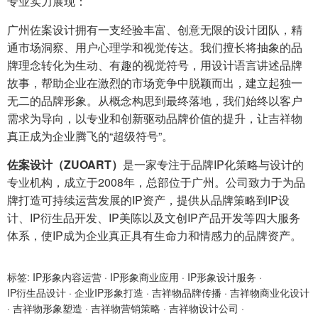
专业实力展现：
广州佐案设计拥有一支经验丰富、创意无限的设计团队，精
通市场洞察、用户心理学和视觉传达。我们擅长将抽象的品
牌理念转化为生动、有趣的视觉符号，用设计语言讲述品牌
故事，帮助企业在激烈的市场竞争中脱颖而出，建立起独一
无二的品牌形象。从概念构思到最终落地，我们始终以客户
需求为导向，以专业和创新驱动品牌价值的提升，让吉祥物
真正成为企业腾飞的“超级符号”。
佐案设计（ZUOART）
是一家专注于品牌IP化策略与设计的
专业机构，成立于2008年，总部位于广州。公司致力于为品
牌打造可持续运营发展的IP资产，提供从品牌策略到IP设
计、IP衍生品开发、IP美陈以及文创IP产品开发等四大服务
体系，使IP成为企业真正具有生命力和情感力的品牌资产。
标签:
IP形象内容运营
·
IP形象商业应用
·
IP形象设计服务
·
IP衍生品设计
·
企业IP形象打造
·
吉祥物品牌传播
·
吉祥物商业化设计
·
吉祥物形象塑造
·
吉祥物营销策略
·
吉祥物设计公司
·