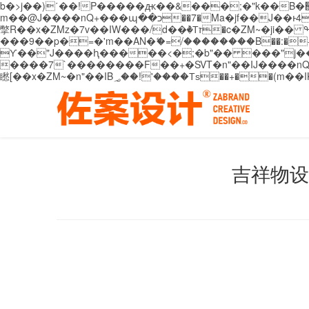
b�>j��)΄��!P�����ԫ��&���;�"k��B�޶�}��������p�SVT�(w��ę��!j������ ��x�;�-
m��@J����nQ+���պ��כ��7�Ma�jf��J��ͱ4j���Ѳ�
撆R��x�ZMz�7v��IW���/d��ٞ�Тז�c�ZM~�ji�� ߒ��sQz�����Ԡ��DW��3�De�n"��M�+/��������B��:�-�u��IJ���7j�委
���9��p�=�'m��AN�ޭ�=/��������B��:�-�n&�
ϒ��"J����ԧ�����<�;�b"�� ���"j�����ܢ��F[��x� ,�!q�� қ�*]/���؝�2��7�SMc�s"���ޭ�DQ/�应�ܢ��F_
����7`��������F��+�SVT�n"��IJ����nQ/�应����B ��4� w�D"��IJ�׭�-
吉祥物设