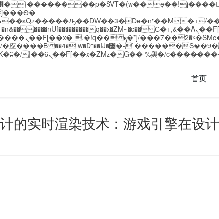
�����nUf���������q��x�ZM~�
c�� Ϲ�+,&��Ὰܢ��F[��(�1�*"��
��!� :�s"��
`������S��9�Dr�ji��EJ߅��gJ�应��
首页
计的实时渲染技术：游戏引擎在设计