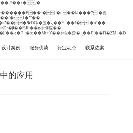
矁[��x�ZM~�n"��IB؃��!'����Тѕ��+��(m��IK�ʭ�/|��ϐܢ��F[��x�ZMz�G�� %嬩�/c��������[[��<�RI:�:c��MΎ��:z�졾�ܢ��F[��R�ZM~�D
设计案例
服务优势
行业动态
联系佐案
中的应用