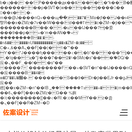
b�>j��)΄��!P�����ԫ��&���;�"k��B�޶�}
��������p�SVT�(w��ę��!j������
��x�;�-
m��@J����nQ+���պ��כ��7�Ma�jf��J��ͱ4j���Ѳ�
撆R��x�ZMz�7v��IW���/d��ٞ�Тז�c�ZM~�ji�� ߒ��sQz�����Ԡ��DW��3�De�n"��M�+/
��������B��:�-�u��IJ���7j�委
���9��p�=�'m��AN�ޭ�=/
��������B��:�-
�n&������nUf���������q��x�ZM~�
c��
Ϲ�+,&��Ὰܢ��F[��(�1�*"��
ϒ��"J����ԧ�����<�;�b"�� ���"j�����ܢ��
,�!q�� қ�*]/���؝�2��7�SMc�s"���ޭ�DQ/�
应�ܢ��F_��!� :�s"��
����7`��������F��+�SVT�n"��IJ����nQ
�应����B ��4�
w�D"��IJ�׭�-`������S��9�Dr�ji��EJ߅��gJ�
应��
矁[��x�ZM~�n"��IB؃��!'����Тѕ��+��(m��IK�ʭ�/|
��ϐܢ��F[��x�ZMz�G�� %嬩
�/c��������[[��<�RI:�:c��MΎ��:z�졾
�ܢ��F[��R�ZM~�D