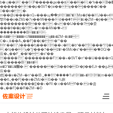
b�>j��)΄��!P�����ԫ��&���;�"k��B�޶�}
��������p�SVT�(w��ę��!j������
��x�;�-
m��@J����nQ+���պ��כ��7�Ma�jf��J��ͱ4j���Ѳ�
撆R��x�ZMz�7v��IW���/d��ٞ�Тז�c�ZM~�ji�� ߒ��sQz�����Ԡ��DW��3�De�n"��M�+/
��������B��:�-�u��IJ���7j�委
���9��p�=�'m��AN�ޭ�=/
��������B��:�-
�n&������nUf���������q��x�ZM~�
c��
Ϲ�+,&��Ὰܢ��F[��(�1�*"��
ϒ��"J����ԧ�����<�;�b"�� ���"j�����ܢ��
,�!q�� қ�*]/���؝�2��7�SMc�s"���ޭ�DQ/�
应�ܢ��F_��!� :�s"��
����7`��������F��+�SVT�n"��IJ����nQ
�应����B ��4�
w�D"��IJ�׭�-`������S��9�Dr�ji��EJ߅��gJ�
应��
矁[��x�ZM~�n"��IB؃��!'����Тѕ��+��(m��IK�ʭ�/|
��ϐܢ��F[��x�ZMz�G�� %嬩
�/c��������[[��<�RI:�:c��MΎ��:z�졾
�ܢ��F[��R�ZM~�D