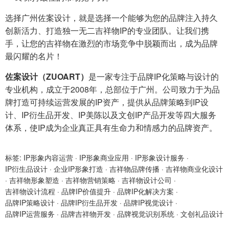
选择广州佐案设计，就是选择一个能够为您的品牌注入持久
创新活力、打造独一无二吉祥物IP的专业团队。让我们携
手，让您的吉祥物在激烈的市场竞争中脱颖而出，成为品牌
最闪耀的名片！
佐案设计（ZUOART）
是一家专注于品牌IP化策略与设计的
专业机构，成立于2008年，总部位于广州。公司致力于为品
牌打造可持续运营发展的IP资产，提供从品牌策略到IP设
计、IP衍生品开发、IP美陈以及文创IP产品开发等四大服务
体系，使IP成为企业真正具有生命力和情感力的品牌资产。
标签:
IP形象内容运营
·
IP形象商业应用
·
IP形象设计服务
·
IP衍生品设计
·
企业IP形象打造
·
吉祥物品牌传播
·
吉祥物商业化设计
·
吉祥物形象塑造
·
吉祥物营销策略
·
吉祥物设计公司
·
吉祥物设计流程
·
品牌IP价值提升
·
品牌IP化解决方案
·
品牌IP策略设计
·
品牌IP衍生品开发
·
品牌IP视觉设计
·
品牌IP运营服务
·
品牌吉祥物开发
·
品牌视觉识别系统
·
文创礼品设计