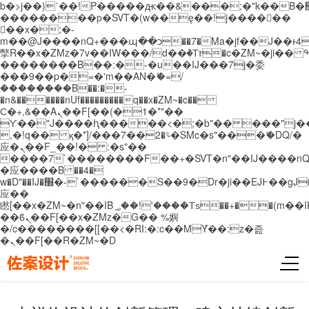
b�>j��)΄��!P�����ԫ��&���;�"k��B�޶�}
��������p�SVT�(w��ę��!j������
��x�;�-
m��@J����nQ+���պ��כ��7�Ma�jf��J��ͱ4j���Ѳ�
撆R��x�ZMz�7v��IW���/d��ٞ�Тז�c�ZM~�ji�� ߒ��sQz�����Ԡ��DW��3�De�n"��M�+/
��������B��:�-�u��IJ���7j�委
���9��p�=�'m��AN�ޭ�=/
��������B��:�-
�n&������nUf���������q��x�ZM~�
c��
Ϲ�+,&��Ὰܢ��F[��(�1�*"��
ϒ��"J����ԧ�����<�;�b"�� ���"j�����ܢ��
,�!q�� қ�*]/���؝�2��7�SMc�s"���ޭ�DQ/�
应�ܢ��F_��!� :�s"��
����7`��������F��+�SVT�n"��IJ����nQ
�应����B ��4�
w�D"��IJ�׭�-`������S��9�Dr�ji��EJ߅��gJ�
应��
矁[��x�ZM~�n"��IB؃��!'����Тѕ��+��(m��IK�ʭ�/|
��ϐܢ��F[��x�ZMz�G�� %嬩
�/c��������[[��<�RI:�:c��MΎ��:z�졾
�ܢ��F[��R�ZM~�D