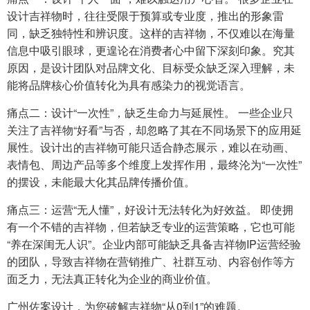
设计吉祥物时，往往受限于预算或专业度，推出的形象雷
同，缺乏独特性和辨识度。这样的吉祥物，不仅难以在海量
信息中吸引眼球，更遑论在消费者心中留下深刻印象。究其
原因，是设计团队对品牌文化、目标受众缺乏深入理解，未
能将品牌核心价值转化为具有感染力的视觉语言。
痛点二：设计“一次性”，缺乏生命力与延展性。 一些企业只
关注了吉祥物“好看”与否，却忽略了其在不同场景下的应用延
展性。设计出的吉祥物可能只适合静态展示，难以在动画、
表情包、周边产品等多个维度上发挥作用，最终沦为“一次性”
的摆设，未能最大化其品牌传播价值。
痛点三：运营“无人懂”，好设计无法转化为好效益。 即使拥
有一个不错的吉祥物，但若缺乏专业的运营策略，它也可能
“养在深闺无人识”。企业内部可能缺乏具备吉祥物IP运营经验
的团队，导致吉祥物在营销推广、社群互动、内容创作等方
面乏力，无法真正转化为企业的商业价值。
广州佐案设计，为您破解吉祥物“从0到1”的难题。