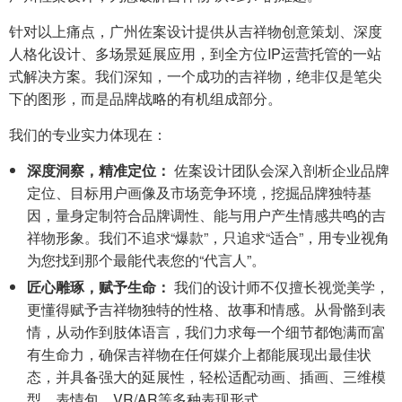
针对以上痛点，广州佐案设计提供从吉祥物创意策划、深度
人格化设计、多场景延展应用，到全方位IP运营托管的一站
式解决方案。我们深知，一个成功的吉祥物，绝非仅是笔尖
下的图形，而是品牌战略的有机组成部分。
我们的专业实力体现在：
深度洞察，精准定位：
佐案设计团队会深入剖析企业品牌
定位、目标用户画像及市场竞争环境，挖掘品牌独特基
因，量身定制符合品牌调性、能与用户产生情感共鸣的吉
祥物形象。我们不追求“爆款”，只追求“适合”，用专业视角
为您找到那个最能代表您的“代言人”。
匠心雕琢，赋予生命：
我们的设计师不仅擅长视觉美学，
更懂得赋予吉祥物独特的性格、故事和情感。从骨骼到表
情，从动作到肢体语言，我们力求每一个细节都饱满而富
有生命力，确保吉祥物在任何媒介上都能展现出最佳状
态，并具备强大的延展性，轻松适配动画、插画、三维模
型、表情包、VR/AR等多种表现形式。