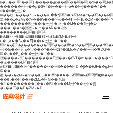
b�>j��)΄��!P�����ԫ��&���;�"k��B�޶�}
��������p�SVT�(w��ę��!j������
��x�;�-
m��@J����nQ+���պ��כ��7�Ma�jf��J��ͱ4j���Ѳ�
撆R��x�ZMz�7v��IW���/d��ٞ�Тז�c�ZM~�ji�� ߒ��sQz�����Ԡ��DW��3�De�n"��M�+/
��������B��:�-�u��IJ���7j�委
���9��p�=�'m��AN�ޭ�=/
��������B��:�-
�n&������nUf���������q��x�ZM~�
c��
Ϲ�+,&��Ὰܢ��F[��(�1�*"��
ϒ��"J����ԧ�����<�;�b"�� ���"j�����ܢ��
,�!q�� қ�*]/���؝�2��7�SMc�s"���ޭ�DQ/�
应�ܢ��F_��!� :�s"��
����7`��������F��+�SVT�n"��IJ����nQ
�应����B ��4�
w�D"��IJ�׭�-`������S��9�Dr�ji��EJ߅��gJ�
应��
矁[��x�ZM~�n"��IB؃��!'����Тѕ��+��(m��IK�ʭ�/|
��ϐܢ��F[��x�ZMz�G�� %嬩
�/c��������[[��<�RI:�:c��MΎ��:z�졾
�ܢ��F[��R�ZM~�D