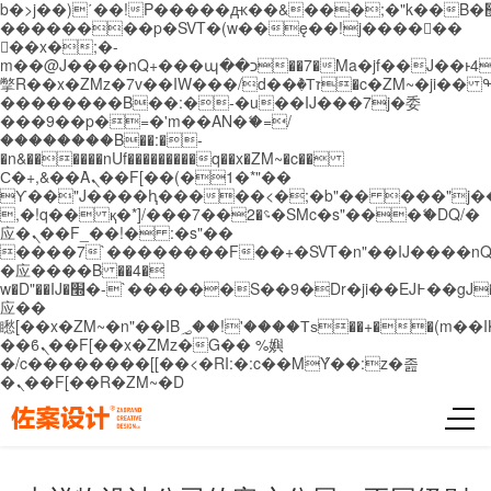
b�>j��)΄��!P�����ԫ��&���;�"k��B�޶�}
��������p�SVT�(w��ę��!j������
��x�;�-
m��@J����nQ+���պ��כ��7�Ma�jf��J��ͱ4j���Ѳ�
撆R��x�ZMz�7v��IW���/d��ٞ�Тז�c�ZM~�ji�� ߒ��sQz�����Ԡ��DW��3�De�n"��M�+/
��������B��:�-�u��IJ���7j�委
���9��p�=�'m��AN�ޭ�=/
��������B��:�-
�n&������nUf���������q��x�ZM~�
c��
Ϲ�+,&��Ὰܢ��F[��(�1�*"��
ϒ��"J����ԧ�����<�;�b"�� ���"j�����ܢ��
,�!q�� қ�*]/���؝�2��7�SMc�s"���ޭ�DQ/�
应�ܢ��F_��!� :�s"��
����7`��������F��+�SVT�n"��IJ����nQ
�应����B ��4�
w�D"��IJ�׭�-`������S��9�Dr�ji��EJ߅��gJ�
应��
矁[��x�ZM~�n"��IB؃��!'����Тѕ��+��(m��IK�ʭ�/|
��ϐܢ��F[��x�ZMz�G�� %嬩
�/c��������[[��<�RI:�:c��MΎ��:z�졾
�ܢ��F[��R�ZM~�D