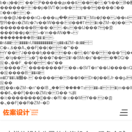
b�>j��)΄��!P�����ԫ��&���;�"k��B�޶�}
��������p�SVT�(w��ę��!j������
��x�;�-
m��@J����nQ+���պ��כ��7�Ma�jf��J��ͱ4j���Ѳ�
撆R��x�ZMz�7v��IW���/d��ٞ�Тז�c�ZM~�ji�� ߒ��sQz�����Ԡ��DW��3�De�n"��M�+/
��������B��:�-�u��IJ���7j�委
���9��p�=�'m��AN�ޭ�=/
��������B��:�-
�n&������nUf���������q��x�ZM~�
c��
Ϲ�+,&��Ὰܢ��F[��(�1�*"��
ϒ��"J����ԧ�����<�;�b"�� ���"j�����ܢ��
,�!q�� қ�*]/���؝�2��7�SMc�s"���ޭ�DQ/�
应�ܢ��F_��!� :�s"��
����7`��������F��+�SVT�n"��IJ����nQ
�应����B ��4�
w�D"��IJ�׭�-`������S��9�Dr�ji��EJ߅��gJ�
应��
矁[��x�ZM~�n"��IB؃��!'����Тѕ��+��(m��IK�ʭ�/|
��ϐܢ��F[��x�ZMz�G�� %嬩
�/c��������[[��<�RI:�:c��MΎ��:z�졾
�ܢ��F[��R�ZM~�D