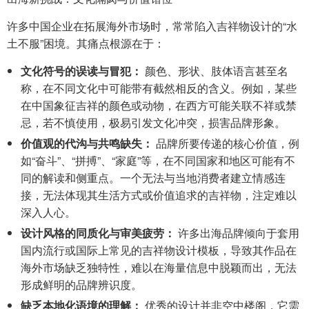
许多中国企业在拓展海外市场时，常常陷入吉祥物设计的“水
土不服”困境。其痛点根源在于：
文化符号的误读与冒犯：
颜色、形状、肢体语言甚至名
称，在不同文化中可能带有截然相反的含义。例如，某些
在中国象征吉祥的颜色或动物，在西方可能关联不祥或禁
忌，若不慎使用，极易引发文化冲突，损害品牌形象。
价值观的代沟与共鸣缺失：
品牌所要传递的核心价值，例
如“奋斗”、“拼搏”、“家庭”等，在不同国家和地区可能有不
同的解读和侧重点。一个无法与当地消费者建立情感连
接，无法体现其生活方式或价值追求的吉祥物，注定难以
深入人心。
设计风格的同质化与审美疲劳：
许多出海品牌倾向于套用
国内流行或国际上常见的吉祥物设计模板，导致其作品在
海外市场缺乏独特性，难以在海量信息中脱颖而出，无法
形成鲜明的品牌辨识度。
缺乏本地化语境的理解：
优秀的设计并非空中楼阁，它需