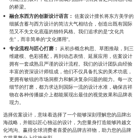
的桥梁。
融合东西方的创新设计语言：
佐案设计擅长将东方美学的
细腻含蓄与西方设计的简洁大气相结合，创造出既有国际
范又不失文化底蕴的独特风格。我们追求的是“文化共
生”，而非简单的“文化挪用”。
专业流程与匠心打磨：
从初步概念构思、草图推敲，到三
维建模、色彩搭配，再到动态表情、延展应用，佐案设计
拥有一套成熟且严谨的设计流程。我们的设计团队由经验
丰富的资深设计师组成，他们不仅具备扎实的美术功底，
更拥有敏锐的市场洞察力和解决复杂问题的能力。每一次
细节的打磨，都力求达到国际一流的设计水准，确保吉祥
物在各种传播媒介上都能展现出最佳的视觉效果和品牌表
现力。
选择佐案设计，意味着选择了一个能够深刻理解您的品牌出
海战略，并能以匠心独运的设计，为您量身打造能够跨越文
化鸿沟、赢得全球消费者喜爱的品牌吉祥物，助力您的品牌
在世界舞台上绽放光彩。