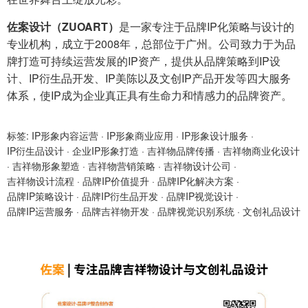
佐案设计（ZUOART）
是一家专注于品牌IP化策略与设计的
专业机构，成立于2008年，总部位于广州。公司致力于为品
牌打造可持续运营发展的IP资产，提供从品牌策略到IP设
计、IP衍生品开发、IP美陈以及文创IP产品开发等四大服务
体系，使IP成为企业真正具有生命力和情感力的品牌资产。
标签:
IP形象内容运营
·
IP形象商业应用
·
IP形象设计服务
·
IP衍生品设计
·
企业IP形象打造
·
吉祥物品牌传播
·
吉祥物商业化设计
·
吉祥物形象塑造
·
吉祥物营销策略
·
吉祥物设计公司
·
吉祥物设计流程
·
品牌IP价值提升
·
品牌IP化解决方案
·
品牌IP策略设计
·
品牌IP衍生品开发
·
品牌IP视觉设计
·
品牌IP运营服务
·
品牌吉祥物开发
·
品牌视觉识别系统
·
文创礼品设计