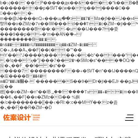
b�>j��)΄��!P�����ԫ��&���;�"k��B�޶�}
��������p�SVT�(w��ę��!j������
��x�;�-
m��@J����nQ+���պ��כ��7�Ma�jf��J��ͱ4j���Ѳ�
撆R��x�ZMz�7v��IW���/d��ٞ�Тז�c�ZM~�ji�� ߒ��sQz�����Ԡ��DW��3�De�n"��M�+/
��������B��:�-�u��IJ���7j�委
���9��p�=�'m��AN�ޭ�=/
��������B��:�-
�n&������nUf���������q��x�ZM~�
c��
Ϲ�+,&��Ὰܢ��F[��(�1�*"��
ϒ��"J����ԧ�����<�;�b"�� ���"j�����ܢ��
,�!q�� қ�*]/���؝�2��7�SMc�s"���ޭ�DQ/�
应�ܢ��F_��!� :�s"��
����7`��������F��+�SVT�n"��IJ����nQ
�应����B ��4�
w�D"��IJ�׭�-`������S��9�Dr�ji��EJ߅��gJ�
应��
矁[��x�ZM~�n"��IB؃��!'����Тѕ��+��(m��IK�ʭ�/|
��ϐܢ��F[��x�ZMz�G�� %嬩
�/c��������[[��<�RI:�:c��MΎ��:z�졾
�ܢ��F[��R�ZM~�D