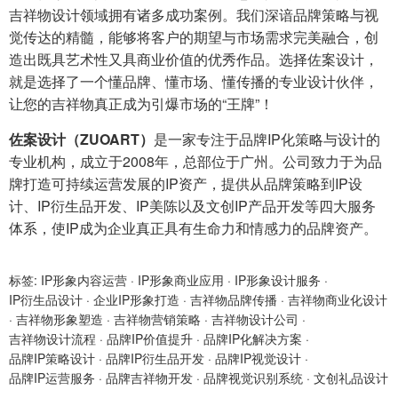
吉祥物设计领域拥有诸多成功案例。我们深谙品牌策略与视
觉传达的精髓，能够将客户的期望与市场需求完美融合，创
造出既具艺术性又具商业价值的优秀作品。选择佐案设计，
就是选择了一个懂品牌、懂市场、懂传播的专业设计伙伴，
让您的吉祥物真正成为引爆市场的“王牌”！
佐案设计（ZUOART）
是一家专注于品牌IP化策略与设计的
专业机构，成立于2008年，总部位于广州。公司致力于为品
牌打造可持续运营发展的IP资产，提供从品牌策略到IP设
计、IP衍生品开发、IP美陈以及文创IP产品开发等四大服务
体系，使IP成为企业真正具有生命力和情感力的品牌资产。
标签:
IP形象内容运营
·
IP形象商业应用
·
IP形象设计服务
·
IP衍生品设计
·
企业IP形象打造
·
吉祥物品牌传播
·
吉祥物商业化设计
·
吉祥物形象塑造
·
吉祥物营销策略
·
吉祥物设计公司
·
吉祥物设计流程
·
品牌IP价值提升
·
品牌IP化解决方案
·
品牌IP策略设计
·
品牌IP衍生品开发
·
品牌IP视觉设计
·
品牌IP运营服务
·
品牌吉祥物开发
·
品牌视觉识别系统
·
文创礼品设计