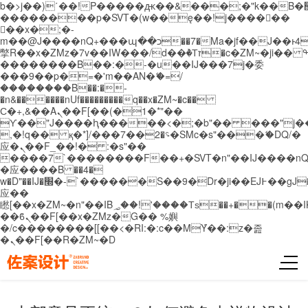
b�>j��)΄��!P�����ԫ��&���;�"k��B�޶�}
��������p�SVT�(w��ę��!j������
��x�;�-
m��@J����nQ+���պ��כ��7�Ma�jf��J��ͱ4j���Ѳ�
撆R��x�ZMz�7v��IW���/d��ٞ�Тז�c�ZM~�ji�� ߒ��sQz�����Ԡ��DW��3�De�n"��M�+/
��������B��:�-�u��IJ���7j�委
���9��p�=�'m��AN�ޭ�=/
��������B��:�-
�n&������nUf���������q��x�ZM~�
c��
Ϲ�+,&��Ὰܢ��F[��(�1�*"��
ϒ��"J����ԧ�����<�;�b"�� ���"j�����ܢ��
,�!q�� қ�*]/���؝�2��7�SMc�s"���ޭ�DQ/�
应�ܢ��F_��!� :�s"��
����7`��������F��+�SVT�n"��IJ����nQ
�应����B ��4�
w�D"��IJ�׭�-`������S��9�Dr�ji��EJ߅��gJ�
应��
矁[��x�ZM~�n"��IB؃��!'����Тѕ��+��(m��IK�ʭ�/|
��ϐܢ��F[��x�ZMz�G�� %嬩
�/c��������[[��<�RI:�:c��MΎ��:z�졾
�ܢ��F[��R�ZM~�D