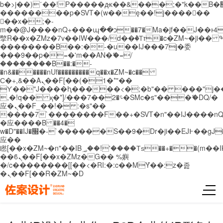
b�>j��)΄��!P�����ԫ��&���;�"k��B�޶�}
��������p�SVT�(w��ę��!j������
��x�;�-
m��@J����nQ+���պ��כ��7�Ma�jf��J��ͱ4j���Ѳ�
撆R��x�ZMz�7v��IW���/d��ٞ�Тז�c�ZM~�ji�� ߒ��sQz�����Ԡ��DW��3�De�n"��M�+/
��������B��:�-�u��IJ���7j�委
���9��p�=�'m��AN�ޭ�=/
��������B��:�-
�n&������nUf���������q��x�ZM~�
c��
Ϲ�+,&��Ὰܢ��F[��(�1�*"��
ϒ��"J����ԧ�����<�;�b"�� ���"j�����ܢ��
,�!q�� қ�*]/���؝�2��7�SMc�s"���ޭ�DQ/�
应�ܢ��F_��!� :�s"��
����7`��������F��+�SVT�n"��IJ����nQ
�应����B ��4�
w�D"��IJ�׭�-`������S��9�Dr�ji��EJ߅��gJ�
应��
矁[��x�ZM~�n"��IB؃��!'����Тѕ��+��(m��IK�ʭ�/|
��ϐܢ��F[��x�ZMz�G�� %嬩
�/c��������[[��<�RI:�:c��MΎ��:z�졾
�ܢ��F[��R�ZM~�D