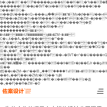
b�>j��)΄��!P�����ԫ��&���;�"k��B�޶�}
��������p�SVT�(w��ę��!j������
��x�;�-
m��@J����nQ+���պ��כ��7�Ma�jf��J��ͱ4j���Ѳ�
撆R��x�ZMz�7v��IW���/d��ٞ�Тז�c�ZM~�ji�� ߒ��sQz�����Ԡ��DW��3�De�n"��M�+/
��������B��:�-�u��IJ���7j�委
���9��p�=�'m��AN�ޭ�=/
��������B��:�-
�n&������nUf���������q��x�ZM~�
c��
Ϲ�+,&��Ὰܢ��F[��(�1�*"��
ϒ��"J����ԧ�����<�;�b"�� ���"j�����ܢ��
,�!q�� қ�*]/���؝�2��7�SMc�s"���ޭ�DQ/�
应�ܢ��F_��!� :�s"��
����7`��������F��+�SVT�n"��IJ����nQ
�应����B ��4�
w�D"��IJ�׭�-`������S��9�Dr�ji��EJ߅��gJ�
应��
矁[��x�ZM~�n"��IB؃��!'����Тѕ��+��(m��IK�ʭ�/|
��ϐܢ��F[��x�ZMz�G�� %嬩
�/c��������[[��<�RI:�:c��MΎ��:z�졾
�ܢ��F[��R�ZM~�D