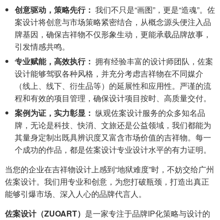
创意驱动，策略先行：
我们不只是“画图”，更是“造魂”。佐
案设计将创意与市场策略紧密结合，从概念源头便注入品
牌基因，确保吉祥物不仅形象生动，更能承载品牌故事，
引发情感共鸣。
专业赋能，高效执行：
拥有经验丰富的设计师团队，佐案
设计能够驾驭各种风格，并充分考虑吉祥物在不同媒介
（线上、线下、衍生品等）的延展性和应用性。严谨的流
程和有效的项目管理，确保设计项目按时、高质量交付。
案例为证，实力彰显：
纵观佐案设计服务的众多知名品
牌，无论是科技、快消、文旅还是公益领域，我们都能为
其量身定制出既具辨识度又富含市场价值的吉祥物。每一
个成功的作品，都是佐案设计专业设计水平的有力证明。
当您的企业在吉祥物设计上感到“地狱难度”时，不妨交给广州
佐案设计。我们用专业和创意，为您打破瓶颈，打造出真正
能够引爆市场、深入人心的品牌代言人。
佐案设计（ZUOART）
是一家专注于品牌IP化策略与设计的