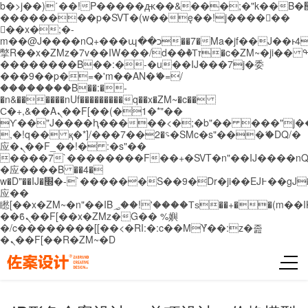
b�>j��)΄��!P�����ԫ��&���;�"k��B�޶�}
��������p�SVT�(w��ę��!j������
��x�;�-
m��@J����nQ+���պ��כ��7�Ma�jf��J��ͱ4j���Ѳ�
撆R��x�ZMz�7v��IW���/d��ٞ�Тז�c�ZM~�ji�� ߒ��sQz�����Ԡ��DW��3�De�n"��M�+/
��������B��:�-�u��IJ���7j�委
���9��p�=�'m��AN�ޭ�=/
��������B��:�-
�n&������nUf���������q��x�ZM~�
c��
Ϲ�+,&��Ὰܢ��F[��(�1�*"��
ϒ��"J����ԧ�����<�;�b"�� ���"j�����ܢ��
,�!q�� қ�*]/���؝�2��7�SMc�s"���ޭ�DQ/�
应�ܢ��F_��!� :�s"��
����7`��������F��+�SVT�n"��IJ����nQ
�应����B ��4�
w�D"��IJ�׭�-`������S��9�Dr�ji��EJ߅��gJ�
应��
矁[��x�ZM~�n"��IB؃��!'����Тѕ��+��(m��IK�ʭ�/|
��ϐܢ��F[��x�ZMz�G�� %嬩
�/c��������[[��<�RI:�:c��MΎ��:z�졾
�ܢ��F[��R�ZM~�D