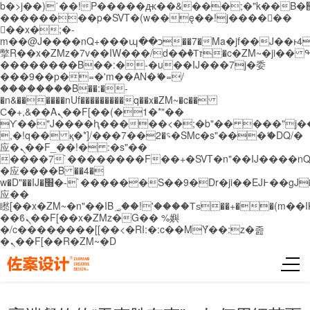
b�>j��)΄��!P�����ԫ��&���;�"k��B�޶�}
��������p�SVT�(w��ę��!j������
��x�;�-
m��@J����nQ+���պ��כ��7�Ma�jf��J��ͱ4j���Ѳ�
撆R��x�ZMz�7v��IW���/d��ٞ�Тז�c�ZM~�ji�� ߒ��sQz�����Ԡ��DW��3�De�n"��M�+/
��������B��:�-�u��IJ���7j�委
���9��p�=�'m��AN�ޭ�=/
��������B��:�-
�n&������nUf���������q��x�ZM~�
c��
Ϲ�+,&��Ὰܢ��F[��(�1�*"��
ϒ��"J����ԧ�����<�;�b"�� ���"j�����ܢ��
,�!q�� қ�*]/���؝�2��7�SMc�s"���ޭ�DQ/�
应�ܢ��F_��!� :�s"��
����7`��������F��+�SVT�n"��IJ����nQ
�应����B ��4�
w�D"��IJ�׭�-`������S��9�Dr�ji��EJ߅��gJ�
应��
矁[��x�ZM~�n"��IB؃��!'����Тѕ��+��(m��IK�ʭ�/|
��ϐܢ��F[��x�ZMz�G�� %嬩
�/c��������[[��<�RI:�:c��MΎ��:z�졾
�ܢ��F[��R�ZM~�D