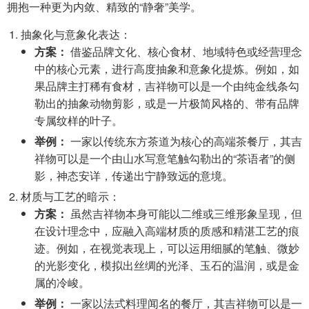
拥抱一种更为内敛、精致的“静奢”美学。
抽象化与意象化表达：
方案：
借鉴品牌文化、核心食材、地域特色或经营理念
中的核心元素，进行高度抽象和意象化提炼。例如，如
果品牌主打稀有食材，吉祥物可以是一个由纯金线条勾
勒出的抽象动物剪影，或是一片极简风格的、带有品牌
专属纹样的叶子。
举例：
一家以传统东方茶道为核心的高端茶餐厅，其吉
祥物可以是一个由山水写意笔触勾勒出的“茶语者”的侧
影，神态安详，传递出宁静致远的意境。
材质与工艺的暗示：
方案：
虽然吉祥物本身可能以二维或三维形象呈现，但
在设计理念中，应融入高端材质的质感和精湛工艺的痕
迹。例如，在视觉表现上，可以运用细腻的笔触、微妙
的光影变化，模拟出丝绸的光泽、玉石的温润，或是金
属的冷峻。
举例：
一家以法式料理闻名的餐厅，其吉祥物可以是一