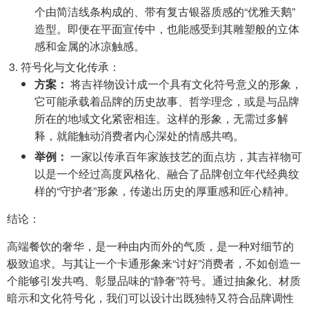
个由简洁线条构成的、带有复古银器质感的“优雅天鹅”
造型。即便在平面宣传中，也能感受到其雕塑般的立体
感和金属的冰凉触感。
符号化与文化传承：
方案：
将吉祥物设计成一个具有文化符号意义的形象，
它可能承载着品牌的历史故事、哲学理念，或是与品牌
所在的地域文化紧密相连。这样的形象，无需过多解
释，就能触动消费者内心深处的情感共鸣。
举例：
一家以传承百年家族技艺的面点坊，其吉祥物可
以是一个经过高度风格化、融合了品牌创立年代经典纹
样的“守护者”形象，传递出历史的厚重感和匠心精神。
结论：
高端餐饮的奢华，是一种由内而外的气质，是一种对细节的
极致追求。与其让一个卡通形象来“讨好”消费者，不如创造一
个能够引发共鸣、彰显品味的“静奢”符号。通过抽象化、材质
暗示和文化符号化，我们可以设计出既独特又符合品牌调性