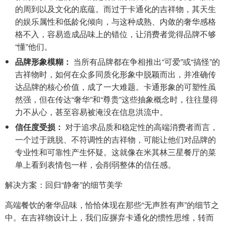
的周到以及文化的底蕴。而过于卡通化的吉祥物，其天生
的娱乐属性和低龄化倾向，与这种成熟、内敛的奢华感格
格不入，容易造成品味上的错位，让消费者觉得品牌不够
“懂”他们。
品牌形象模糊：
当所有品牌都在争相推出“可爱”或“搞怪”的
吉祥物时，如何在众多同质化形象中脱颖而出，并准确传
达品牌的核心价值，成了一大难题。卡通形象的可塑性虽
然强，但在传达“奢华”和“尊贵”这些抽象概念时，往往显得
力不从心，甚至容易被淹没在信息洪流中。
信任度受损：
对于追求品质和稳定性的高端消费者而言，
一个过于跳脱、不符调性的吉祥物，可能让他们对品牌的
专业性和可靠性产生怀疑。这就像在米其林三星餐厅的菜
单上看到表情包一样，会削弱整体的信任感。
解决方案：回归“静奢”的细节美学
高端餐饮的奢华品味，恰恰体现在那些“无声胜有声”的细节之
中。在吉祥物设计上，我们应摒弃卡通化的惯性思维，转而