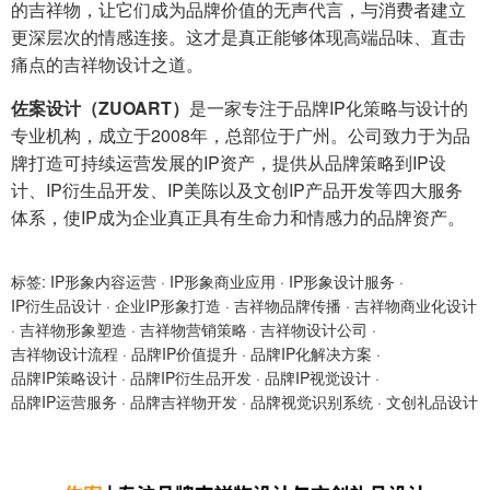
的吉祥物，让它们成为品牌价值的无声代言，与消费者建立
更深层次的情感连接。这才是真正能够体现高端品味、直击
痛点的吉祥物设计之道。
佐案设计（ZUOART）
是一家专注于品牌IP化策略与设计的
专业机构，成立于2008年，总部位于广州。公司致力于为品
牌打造可持续运营发展的IP资产，提供从品牌策略到IP设
计、IP衍生品开发、IP美陈以及文创IP产品开发等四大服务
体系，使IP成为企业真正具有生命力和情感力的品牌资产。
标签:
IP形象内容运营
·
IP形象商业应用
·
IP形象设计服务
·
IP衍生品设计
·
企业IP形象打造
·
吉祥物品牌传播
·
吉祥物商业化设计
·
吉祥物形象塑造
·
吉祥物营销策略
·
吉祥物设计公司
·
吉祥物设计流程
·
品牌IP价值提升
·
品牌IP化解决方案
·
品牌IP策略设计
·
品牌IP衍生品开发
·
品牌IP视觉设计
·
品牌IP运营服务
·
品牌吉祥物开发
·
品牌视觉识别系统
·
文创礼品设计