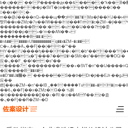
b�>j��)΄��!P�����ԫ��&���;�"k��B�޶�}
��������p�SVT�(w��ę��!j������
��x�;�-
m��@J����nQ+���պ��כ��7�Ma�jf��J��ͱ4j���Ѳ�
撆R��x�ZMz�7v��IW���/d��ٞ�Тז�c�ZM~�ji�� ߒ��sQz�����Ԡ��DW��3�De�n"��M�+/
��������B��:�-�u��IJ���7j�委
���9��p�=�'m��AN�ޭ�=/
��������B��:�-
�n&������nUf���������q��x�ZM~�
c��
Ϲ�+,&��Ὰܢ��F[��(�1�*"��
ϒ��"J����ԧ�����<�;�b"�� ���"j�����ܢ��
,�!q�� қ�*]/���؝�2��7�SMc�s"���ޭ�DQ/�
应�ܢ��F_��!� :�s"��
����7`��������F��+�SVT�n"��IJ����nQ
�应����B ��4�
w�D"��IJ�׭�-`������S��9�Dr�ji��EJ߅��gJ�
应��
矁[��x�ZM~�n"��IB؃��!'����Тѕ��+��(m��IK�ʭ�/|
��ϐܢ��F[��x�ZMz�G�� %嬩
�/c��������[[��<�RI:�:c��MΎ��:z�졾
�ܢ��F[��R�ZM~�D