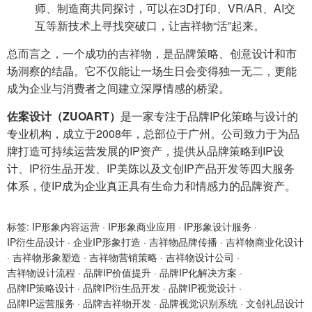
师、制造商共同探讨，可以在3D打印、VR/AR、AI交
互等新技术上寻找突破口，让吉祥物“活”起来。
总而言之，一个成功的吉祥物，是品牌策略、创意设计和市
场洞察的结晶。它不仅能让一场生日会变得独一无二，更能
成为企业与消费者之间建立深厚情感的桥梁。
佐案设计（ZUOART）
是一家专注于品牌IP化策略与设计的
专业机构，成立于2008年，总部位于广州。公司致力于为品
牌打造可持续运营发展的IP资产，提供从品牌策略到IP设
计、IP衍生品开发、IP美陈以及文创IP产品开发等四大服务
体系，使IP成为企业真正具有生命力和情感力的品牌资产。
标签:
IP形象内容运营
·
IP形象商业应用
·
IP形象设计服务
·
IP衍生品设计
·
企业IP形象打造
·
吉祥物品牌传播
·
吉祥物商业化设计
·
吉祥物形象塑造
·
吉祥物营销策略
·
吉祥物设计公司
·
吉祥物设计流程
·
品牌IP价值提升
·
品牌IP化解决方案
·
品牌IP策略设计
·
品牌IP衍生品开发
·
品牌IP视觉设计
·
品牌IP运营服务
·
品牌吉祥物开发
·
品牌视觉识别系统
·
文创礼品设计