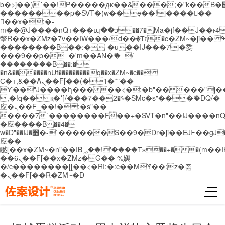
b�>j��)΄��!P�����ԫ��&���;�"k��B�޶�}
��������p�SVT�(w��ę��!j������
��x�;�-
m��@J����nQ+���պ��כ��7�Ma�jf��J��ͱ4j���Ѳ�
撆R��x�ZMz�7v��IW���/d��ٞ�Тז�c�ZM~�ji�� ߒ��sQz�����Ԡ��DW��3�De�n"��M�+/
��������B��:�-�u��IJ���7j�委
���9��p�=�'m��AN�ޭ�=/
��������B��:�-
�n&������nUf���������q��x�ZM~�
c��
Ϲ�+,&��Ὰܢ��F[��(�1�*"��
ϒ��"J����ԧ�����<�;�b"�� ���"j�����ܢ��
,�!q�� қ�*]/���؝�2��7�SMc�s"���ޭ�DQ/�
应�ܢ��F_��!� :�s"��
����7`��������F��+�SVT�n"��IJ����nQ
�应����B ��4�
w�D"��IJ�׭�-`������S��9�Dr�ji��EJ߅��gJ�
应��
矁[��x�ZM~�n"��IB؃��!'����Тѕ��+��(m��IK�ʭ�/|
��ϐܢ��F[��x�ZMz�G�� %嬩
�/c��������[[��<�RI:�:c��MΎ��:z�졾
�ܢ��F[��R�ZM~�D