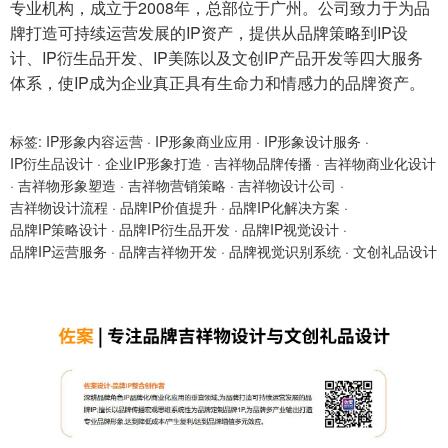
专业机构，成立于2008年，总部位于广州。公司致力于为品
牌打造可持续运营发展的IP资产，提供从品牌策略到IP设
计、IP衍生品开发、IP美陈以及文创IP产品开发等四大服务
体系，使IP成为企业真正具有生命力和情感力的品牌资产。
标签:
IP形象内容运营
·
IP形象商业应用
·
IP形象设计服务
·
IP衍生品设计
·
企业IP形象打造
·
吉祥物品牌传播
·
吉祥物商业化设计
·
吉祥物形象塑造
·
吉祥物营销策略
·
吉祥物设计公司
·
吉祥物设计流程
·
品牌IP价值提升
·
品牌IP化解决方案
·
品牌IP策略设计
·
品牌IP衍生品开发
·
品牌IP视觉设计
·
品牌IP运营服务
·
品牌吉祥物开发
·
品牌视觉识别系统
·
文创礼品设计