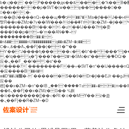
b�>j��)΄��!P�����ԫ��&���;�"k��B�޶�}
��������p�SVT�(w��ę��!j������
��x�;�-
m��@J����nQ+���պ��כ��7�Ma�jf��J��ͱ4j���Ѳ�
撆R��x�ZMz�7v��IW���/d��ٞ�Тז�c�ZM~�ji�� ߒ��sQz�����Ԡ��DW��3�De�n"��M�+/
��������B��:�-�u��IJ���7j�委
���9��p�=�'m��AN�ޭ�=/
��������B��:�-
�n&������nUf���������q��x�ZM~�
c��
Ϲ�+,&��Ὰܢ��F[��(�1�*"��
ϒ��"J����ԧ�����<�;�b"�� ���"j�����ܢ��
,�!q�� қ�*]/���؝�2��7�SMc�s"���ޭ�DQ/�
应�ܢ��F_��!� :�s"��
����7`��������F��+�SVT�n"��IJ����nQ
�应����B ��4�
w�D"��IJ�׭�-`������S��9�Dr�ji��EJ߅��gJ�
应��
矁[��x�ZM~�n"��IB؃��!'����Тѕ��+��(m��IK�ʭ�/|
��ϐܢ��F[��x�ZMz�G�� %嬩
�/c��������[[��<�RI:�:c��MΎ��:z�졾
�ܢ��F[��R�ZM~�D