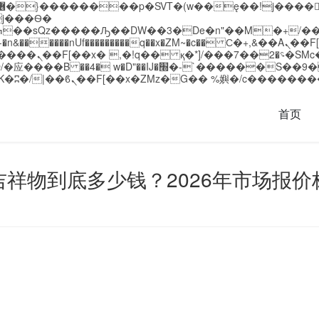
�����nUf���������q��x�ZM~�
c�� Ϲ�+,&��Ὰܢ��F[��(�1�*"��
��!� :�s"��
`������S��9�Dr�ji��EJ߅��gJ�应��
首页
吉祥物到底多少钱？2026年市场报价