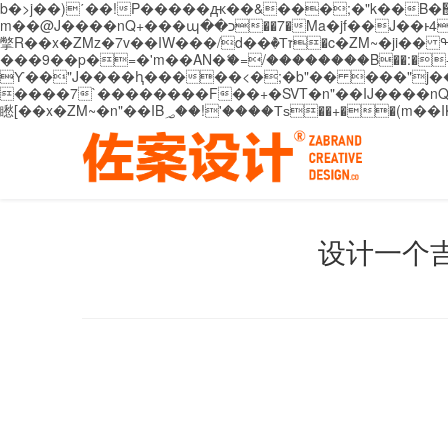
b�>j��)΄��!P�����ԫ��&���;�"k��B�޶�}��������p�SVT�(w��ę��!j������ ��x�;�-
m��@J����nQ+���պ��כ��7�Ma�jf��J��ͱ4j���Ѳ�
撆R��x�ZMz�7v��IW���/d��ٞ�Тז�c�ZM~�ji�� ߒ��sQz�����Ԡ��DW��3�De�n"��M�+/��������B��:�-�u��IJ���7j�委
���9��p�=�'m��AN�ޭ�=/��������B��:�-�n&�
ϒ��"J����ԧ�����<�;�b"�� ���"j�����ܢ��F[��x� ,�!q�� қ�*]/���؝�2��7�SMc�s"���ޭ�DQ/�应�ܢ��F_
����7`��������F��+�SVT�n"��IJ����nQ/�应����B ��4� w�D"��IJ�׭�-
设计一个