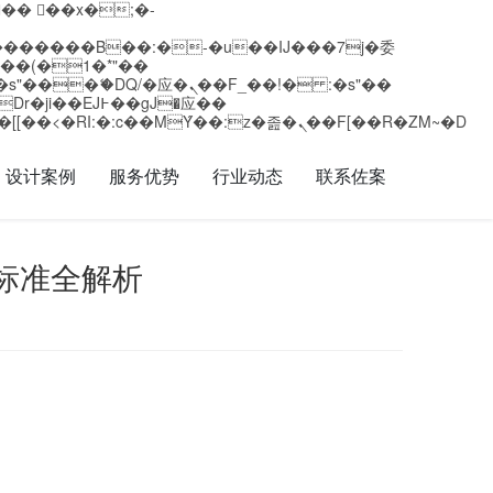
矁[��x�ZM~�n"��IB؃��!'����Тѕ��+��(m��IK�ʭ�/|��ϐܢ��F[��x�ZMz�G�� %嬩�/c��������[[��<�RI:�:c��MΎ��:z�졾�ܢ��F[��R�ZM~�D
设计案例
服务优势
行业动态
联系佐案
标准全解析