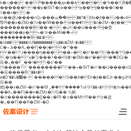
b�>j��)΄��!P�����ԫ��&���;�"k��B�޶�}
��������p�SVT�(w��ę��!j������
��x�;�-
m��@J����nQ+���պ��כ��7�Ma�jf��J��ͱ4j���Ѳ�
撆R��x�ZMz�7v��IW���/d��ٞ�Тז�c�ZM~�ji�� ߒ��sQz�����Ԡ��DW��3�De�n"��M�+/
��������B��:�-�u��IJ���7j�委
���9��p�=�'m��AN�ޭ�=/
��������B��:�-
�n&������nUf���������q��x�ZM~�
c��
Ϲ�+,&��Ὰܢ��F[��(�1�*"��
ϒ��"J����ԧ�����<�;�b"�� ���"j�����ܢ��
,�!q�� қ�*]/���؝�2��7�SMc�s"���ޭ�DQ/�
应�ܢ��F_��!� :�s"��
����7`��������F��+�SVT�n"��IJ����nQ
�应����B ��4�
w�D"��IJ�׭�-`������S��9�Dr�ji��EJ߅��gJ�
应��
矁[��x�ZM~�n"��IB؃��!'����Тѕ��+��(m��IK�ʭ�/|
��ϐܢ��F[��x�ZMz�G�� %嬩
�/c��������[[��<�RI:�:c��MΎ��:z�졾
�ܢ��F[��R�ZM~�D