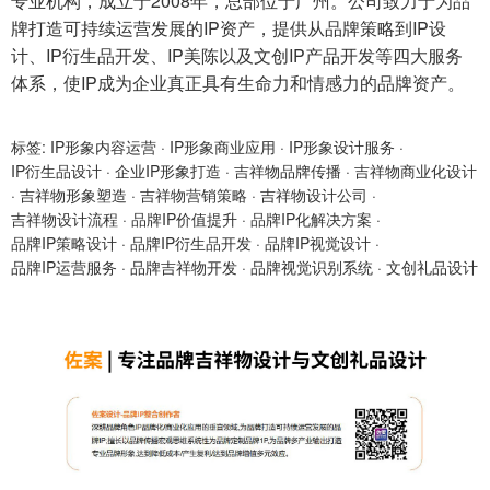
专业机构，成立于2008年，总部位于广州。公司致力于为品
牌打造可持续运营发展的IP资产，提供从品牌策略到IP设
计、IP衍生品开发、IP美陈以及文创IP产品开发等四大服务
体系，使IP成为企业真正具有生命力和情感力的品牌资产。
标签:
IP形象内容运营
·
IP形象商业应用
·
IP形象设计服务
·
IP衍生品设计
·
企业IP形象打造
·
吉祥物品牌传播
·
吉祥物商业化设计
·
吉祥物形象塑造
·
吉祥物营销策略
·
吉祥物设计公司
·
吉祥物设计流程
·
品牌IP价值提升
·
品牌IP化解决方案
·
品牌IP策略设计
·
品牌IP衍生品开发
·
品牌IP视觉设计
·
品牌IP运营服务
·
品牌吉祥物开发
·
品牌视觉识别系统
·
文创礼品设计