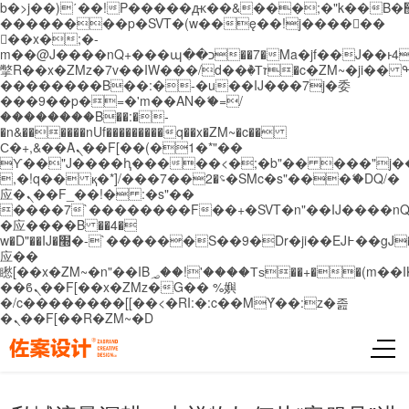
b�>j��)΄��!P�����ԫ��&���;�"k��B�޶�}
��������p�SVT�(w��ę��!j������
��x�;�-
m��@J����nQ+���պ��כ��7�Ma�jf��J��ͱ4j���Ѳ�
撆R��x�ZMz�7v��IW���/d��ٞ�Тז�c�ZM~�ji�� ߒ��sQz�����Ԡ��DW��3�De�n"��M�+/
��������B��:�-�u��IJ���7j�委
���9��p�=�'m��AN�ޭ�=/
��������B��:�-
�n&������nUf���������q��x�ZM~�
c��
Ϲ�+,&��Ὰܢ��F[��(�1�*"��
ϒ��"J����ԧ�����<�;�b"�� ���"j�����ܢ��
,�!q�� қ�*]/���؝�2��7�SMc�s"���ޭ�DQ/�
应�ܢ��F_��!� :�s"��
����7`��������F��+�SVT�n"��IJ����nQ
�应����B ��4�
w�D"��IJ�׭�-`������S��9�Dr�ji��EJ߅��gJ�
应��
矁[��x�ZM~�n"��IB؃��!'����Тѕ��+��(m��IK�ʭ�/|
��ϐܢ��F[��x�ZMz�G�� %嬩
�/c��������[[��<�RI:�:c��MΎ��:z�졾
�ܢ��F[��R�ZM~�D