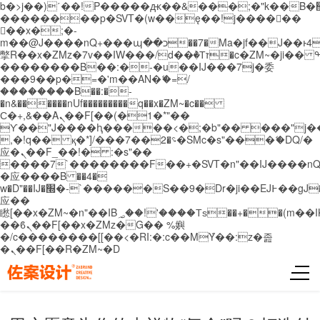
b�>j��)΄��!P�����ԫ��&���;�"k��B�޶�}
��������p�SVT�(w��ę��!j������
��x�;�-
m��@J����nQ+���պ��כ��7�Ma�jf��J��ͱ4j���Ѳ�
撆R��x�ZMz�7v��IW���/d��ٞ�Тז�c�ZM~�ji�� ߒ��sQz�����Ԡ��DW��3�De�n"��M�+/
��������B��:�-�u��IJ���7j�委
���9��p�=�'m��AN�ޭ�=/
��������B��:�-
�n&������nUf���������q��x�ZM~�
c��
Ϲ�+,&��Ὰܢ��F[��(�1�*"��
ϒ��"J����ԧ�����<�;�b"�� ���"j�����ܢ��
,�!q�� қ�*]/���؝�2��7�SMc�s"���ޭ�DQ/�
应�ܢ��F_��!� :�s"��
����7`��������F��+�SVT�n"��IJ����nQ
�应����B ��4�
w�D"��IJ�׭�-`������S��9�Dr�ji��EJ߅��gJ�
应��
矁[��x�ZM~�n"��IB؃��!'����Тѕ��+��(m��IK�ʭ�/|
��ϐܢ��F[��x�ZMz�G�� %嬩
�/c��������[[��<�RI:�:c��MΎ��:z�졾
�ܢ��F[��R�ZM~�D