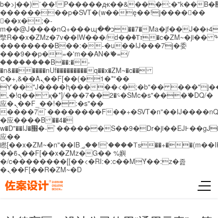
b�>j��)΄��!P�����ԫ��&���;�"k��B�޶�}
��������p�SVT�(w��ę��!j������
��x�;�-
m��@J����nQ+���պ��כ��7�Ma�jf��J��ͱ4j���Ѳ�
撆R��x�ZMz�7v��IW���/d��ٞ�Тז�c�ZM~�ji�� ߒ��sQz�����Ԡ��DW��3�De�n"��M�+/
��������B��:�-�u��IJ���7j�委
���9��p�=�'m��AN�ޭ�=/
��������B��:�-
�n&������nUf���������q��x�ZM~�
c��
Ϲ�+,&��Ὰܢ��F[��(�1�*"��
ϒ��"J����ԧ�����<�;�b"�� ���"j�����ܢ��
,�!q�� қ�*]/���؝�2��7�SMc�s"���ޭ�DQ/�
应�ܢ��F_��!� :�s"��
����7`��������F��+�SVT�n"��IJ����nQ
�应����B ��4�
w�D"��IJ�׭�-`������S��9�Dr�ji��EJ߅��gJ�
应��
矁[��x�ZM~�n"��IB؃��!'����Тѕ��+��(m��IK�ʭ�/|
��ϐܢ��F[��x�ZMz�G�� %嬩
�/c��������[[��<�RI:�:c��MΎ��:z�졾
�ܢ��F[��R�ZM~�D