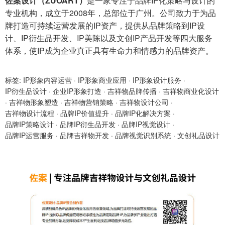
佐案设计（ZUOART）
是一家专注于品牌IP化策略与设计的
专业机构，成立于2008年，总部位于广州。公司致力于为品
牌打造可持续运营发展的IP资产，提供从品牌策略到IP设
计、IP衍生品开发、IP美陈以及文创IP产品开发等四大服务
体系，使IP成为企业真正具有生命力和情感力的品牌资产。
标签:
IP形象内容运营
·
IP形象商业应用
·
IP形象设计服务
·
IP衍生品设计
·
企业IP形象打造
·
吉祥物品牌传播
·
吉祥物商业化设计
·
吉祥物形象塑造
·
吉祥物营销策略
·
吉祥物设计公司
·
吉祥物设计流程
·
品牌IP价值提升
·
品牌IP化解决方案
·
品牌IP策略设计
·
品牌IP衍生品开发
·
品牌IP视觉设计
·
品牌IP运营服务
·
品牌吉祥物开发
·
品牌视觉识别系统
·
文创礼品设计