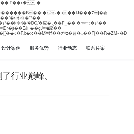
矁[��x�ZM~�n"��IB؃��!'����Тѕ��+��(m��IK�ʭ�/|��ϐܢ��F[��x�ZMz�G�� %嬩�/c��������[[��<�RI:�:c��MΎ��:z�졾�ܢ��F[��R�ZM~�D
设计案例
服务优势
行业动态
联系佐案
到了行业巅峰。