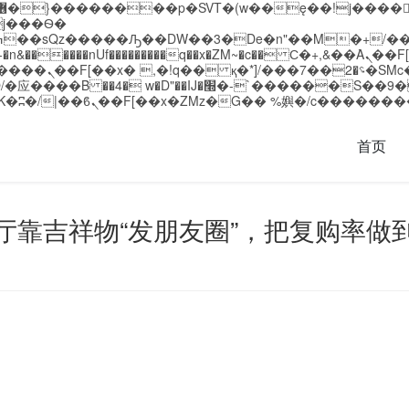
�����nUf���������q��x�ZM~�
c�� Ϲ�+,&��Ὰܢ��F[��(�1�*"��
��!� :�s"��
`������S��9�Dr�ji��EJ߅��gJ�应��
首页
厅靠吉祥物“发朋友圈”，把复购率做