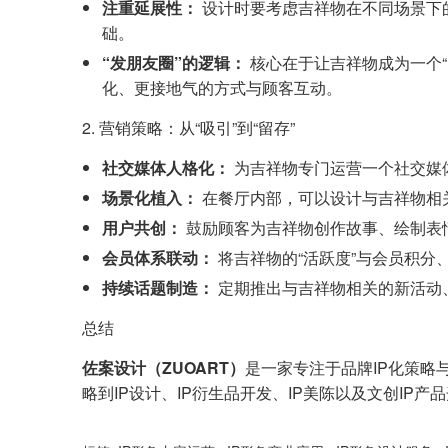
注重延展性：
设计时要考虑吉祥物在不同场景下
础。
“发朋友圈”的逻辑：
核心在于让吉祥物成为一个“
化、更接地气的方式与顾客互动。
2. 营销策略：从“吸引”到“留存”
社交媒体人格化：
为吉祥物专门运营一个社交媒体
场景化植入：
在餐厅内部，可以设计与吉祥物相
用户共创：
鼓励顾客为吉祥物创作故事、绘制表
会员体系联动：
将吉祥物的“活跃度”与会员积
持续话题制造：
定期推出与吉祥物相关的新活动、
总结
佐案设计（ZUOART）
是一家专注于品牌IP化策略
略到IP设计、IP衍生品开发、IP美陈以及文创IP