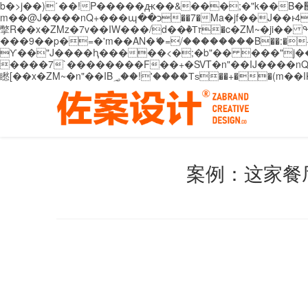
b�>j��)΄��!P�����ԫ��&���;�"k��B�޶�}��������p�SVT�(w��ę��!j������ ��x�;�-
m��@J����nQ+���պ��כ��7�Ma�jf��J��ͱ4j���Ѳ�
撆R��x�ZMz�7v��IW���/d��ٞ�Тז�c�ZM~�ji�� ߒ��sQz�����Ԡ��DW��3�De�n"��M�+/��������B��:�-�u��IJ���7j�委
���9��p�=�'m��AN�ޭ�=/��������B��:�-�n&�
ϒ��"J����ԧ�����<�;�b"�� ���"j�����ܢ��F[��x� ,�!q�� қ�*]/���؝�2��7�SMc�s"���ޭ�DQ/�应�ܢ��F_
����7`��������F��+�SVT�n"��IJ����nQ/�应����B ��4� w�D"��IJ�׭�-
案例：这家餐