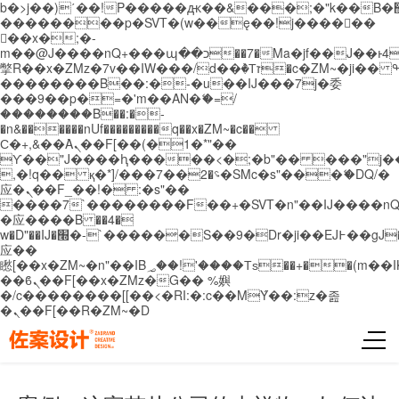
b�>j��)΄��!P�����ԫ��&���;�"k��B�޶�}
��������p�SVT�(w��ę��!j������
��x�;�-
m��@J����nQ+���պ��כ��7�Ma�jf��J��ͱ4j���Ѳ�
撆R��x�ZMz�7v��IW���/d��ٞ�Тז�c�ZM~�ji�� ߒ��sQz�����Ԡ��DW��3�De�n"��M�+/
��������B��:�-�u��IJ���7j�委
���9��p�=�'m��AN�ޭ�=/
��������B��:�-
�n&������nUf���������q��x�ZM~�
c��
Ϲ�+,&��Ὰܢ��F[��(�1�*"��
ϒ��"J����ԧ�����<�;�b"�� ���"j�����ܢ��
,�!q�� қ�*]/���؝�2��7�SMc�s"���ޭ�DQ/�
应�ܢ��F_��!� :�s"��
����7`��������F��+�SVT�n"��IJ����nQ
�应����B ��4�
w�D"��IJ�׭�-`������S��9�Dr�ji��EJ߅��gJ�
应��
矁[��x�ZM~�n"��IB؃��!'����Тѕ��+��(m��IK�ʭ�/|
��ϐܢ��F[��x�ZMz�G�� %嬩
�/c��������[[��<�RI:�:c��MΎ��:z�졾
�ܢ��F[��R�ZM~�D