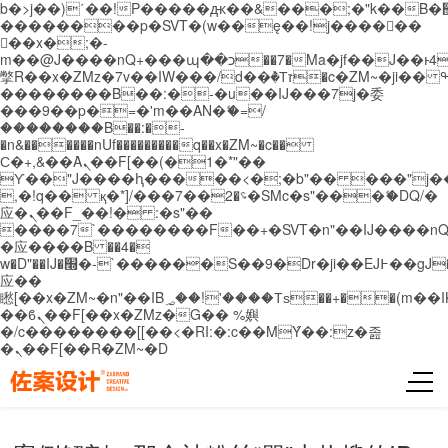
b�>j��)΄��!P�����ԫ��&���;�"k��B�޶�}
��������p�SVT�(w��ę��!j������
��x�;�-
m��@J����nQ+���պ��כ��7�Ma�jf��J��ͱ4j���Ѳ�
撆R��x�ZMz�7v��IW���/d��ٞ�Тז�c�ZM~�ji�� ߒ��sQz�����Ԡ��DW��3�De�n"��M�+/
��������B��:�-�u��IJ���7j�委
���9��p�=�'m��AN�ޭ�=/
��������B��:�-
�n&������nUf���������q��x�ZM~�
c��
Ϲ�+,&��Ὰܢ��F[��(�1�*"��
ϒ��"J����ԧ�����<�;�b"�� ���"j�����ܢ��
,�!q�� қ�*]/���؝�2��7�SMc�s"���ޭ�DQ/�
应�ܢ��F_��!� :�s"��
����7`��������F��+�SVT�n"��IJ����nQ
�应����B ��4�
w�D"��IJ�׭�-`������S��9�Dr�ji��EJ߅��gJ�
应��
矁[��x�ZM~�n"��IB؃��!'����Тѕ��+��(m��IK�ʭ�/|
��ϐܢ��F[��x�ZMz�G�� %嬩
�/c��������[[��<�RI:�:c��MΎ��:z�졾
�ܢ��F[��R�ZM~�D