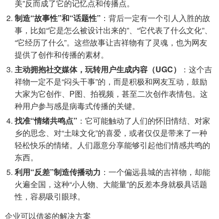
美”反而成了它的记忆点和传播点。
制造“故事性”和“话题性”
：背后一定有一个引人入胜的故
事，比如“它是怎么被设计出来的”、“它代表了什么文化”、
“它经历了什么”。这些故事让吉祥物有了灵魂，也为网友
提供了创作和传播的素材。
主动拥抱社交媒体，玩转用户生成内容（UGC）
：这个吉
祥物一定不是“闷头干事”的，而是积极和网友互动，鼓励
大家为它创作、P图、拍视频，甚至二次创作表情包。这
种用户参与感是病毒式传播的关键。
找准“情绪共鸣点”
：它可能触动了人们的怀旧情结、对家
乡的思念、对“土味文化”的喜爱，或者仅仅是带来了一种
轻松快乐的情绪。人们愿意分享能够引起他们情感共鸣的
东西。
利用“反差”制造传播动力
：一个偏远县城的吉祥物，却能
火遍全国，这种“小人物、大能量”的反差本身就极具话题
性，容易吸引眼球。
企业可以借鉴的解决方案