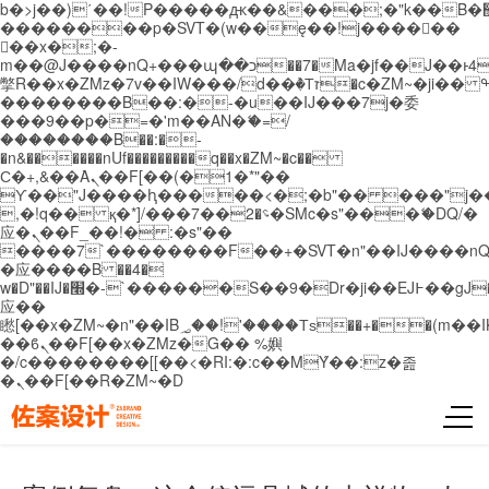
b�>j��)΄��!P�����ԫ��&���;�"k��B�޶�}
��������p�SVT�(w��ę��!j������
��x�;�-
m��@J����nQ+���պ��כ��7�Ma�jf��J��ͱ4j���Ѳ�
撆R��x�ZMz�7v��IW���/d��ٞ�Тז�c�ZM~�ji�� ߒ��sQz�����Ԡ��DW��3�De�n"��M�+/
��������B��:�-�u��IJ���7j�委
���9��p�=�'m��AN�ޭ�=/
��������B��:�-
�n&������nUf���������q��x�ZM~�
c��
Ϲ�+,&��Ὰܢ��F[��(�1�*"��
ϒ��"J����ԧ�����<�;�b"�� ���"j�����ܢ��
,�!q�� қ�*]/���؝�2��7�SMc�s"���ޭ�DQ/�
应�ܢ��F_��!� :�s"��
����7`��������F��+�SVT�n"��IJ����nQ
�应����B ��4�
w�D"��IJ�׭�-`������S��9�Dr�ji��EJ߅��gJ�
应��
矁[��x�ZM~�n"��IB؃��!'����Тѕ��+��(m��IK�ʭ�/|
��ϐܢ��F[��x�ZMz�G�� %嬩
�/c��������[[��<�RI:�:c��MΎ��:z�졾
�ܢ��F[��R�ZM~�D