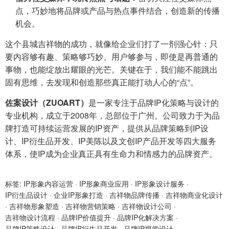
点，巧妙地将品牌或产品与热点事件结合，创造新的传播
机会。
这个县城吉祥物的成功，就像给企业们打了一剂强心针：只
要内容够有趣、策略够巧妙、用户够参与，即使是再普通的
事物，也能绽放出耀眼的光芒。关键在于，我们能不能跳出
固有思维，去发现和创造那些真正能打动人心的“点”。
佐案设计（ZUOART）
是一家专注于品牌IP化策略与设计的
专业机构，成立于2008年，总部位于广州。公司致力于为品
牌打造可持续运营发展的IP资产，提供从品牌策略到IP设
计、IP衍生品开发、IP美陈以及文创IP产品开发等四大服务
体系，使IP成为企业真正具有生命力和情感力的品牌资产。
标签:
IP形象内容运营
·
IP形象商业应用
·
IP形象设计服务
·
IP衍生品设计
·
企业IP形象打造
·
吉祥物品牌传播
·
吉祥物商业化设计
·
吉祥物形象塑造
·
吉祥物营销策略
·
吉祥物设计公司
·
吉祥物设计流程
·
品牌IP价值提升
·
品牌IP化解决方案
·
品牌IP策略设计
·
品牌IP衍生品开发
·
品牌IP视觉设计
·