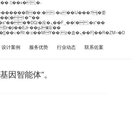
矁[��x�ZM~�n"��IB؃��!'����Тѕ��+��(m��IK�ʭ�/|��ϐܢ��F[��x�ZMz�G�� %嬩�/c��������[[��<�RI:�:c��MΎ��:z�졾�ܢ��F[��R�ZM~�D
设计案例
服务优势
行业动态
联系佐案
基因智能体”。