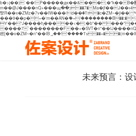
b�>j��)΄��!P�����ԫ��&���;�"k��B�޶�}��������p�SVT�(w��ę��!j������ ��x�;�-
m��@J����nQ+���պ��כ��7�Ma�jf��J��ͱ4j���Ѳ�
撆R��x�ZMz�7v��IW���/d��ٞ�Тז�c�ZM~�ji�� ߒ��sQz�����Ԡ��DW��3�De�n"��M�+/��������B��:�-�u��IJ���7j�委
���9��p�=�'m��AN�ޭ�=/��������B��:�-�n&�
ϒ��"J����ԧ�����<�;�b"�� ���"j�����ܢ��F[��x� ,�!q�� қ�*]/���؝�2��7�SMc�s"���ޭ�DQ/�应�ܢ��F_
����7`��������F��+�SVT�n"��IJ����nQ/�应����B ��4� w�D"��IJ�׭�-
未来预言：设