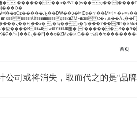
�����nUf���������q��x�ZM~�
c�� Ϲ�+,&��Ὰܢ��F[��(�1�*"��
��!� :�s"��
`������S��9�Dr�ji��EJ߅��gJ�应��
首页
计公司或将消失，取而代之的是“品牌