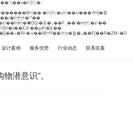
矁[��x�ZM~�n"��IB؃��!'����Тѕ��+��(m��IK�ʭ�/|��ϐܢ��F[��x�ZMz�G�� %嬩�/c��������[[��<�RI:�:c��MΎ��:z�졾�ܢ��F[��R�ZM~�D
设计案例
服务优势
行业动态
联系佐案
购物潜意识”。