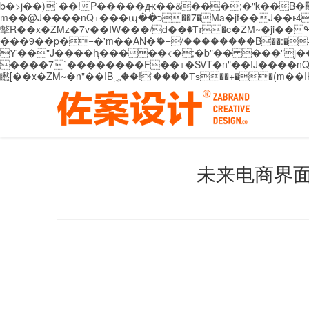
b�>j��)΄��!P�����ԫ��&���;�"k��B�޶�}��������p�SVT�(w��ę��!j������ ��x�;�-
m��@J����nQ+���պ��כ��7�Ma�jf��J��ͱ4j���Ѳ�
撆R��x�ZMz�7v��IW���/d��ٞ�Тז�c�ZM~�ji�� ߒ��sQz�����Ԡ��DW��3�De�n"��M�+/��������B��:�-�u��IJ���7j�委
���9��p�=�'m��AN�ޭ�=/��������B��:�-�n&�
ϒ��"J����ԧ�����<�;�b"�� ���"j�����ܢ��F[��x� ,�!q�� қ�*]/���؝�2��7�SMc�s"���ޭ�DQ/�应�ܢ��F_
����7`��������F��+�SVT�n"��IJ����nQ/�应����B ��4� w�D"��IJ�׭�-
未来电商界面