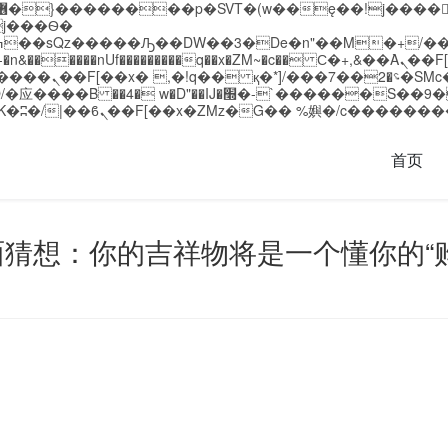
�����nUf���������q��x�ZM~�
c�� Ϲ�+,&��Ὰܢ��F[��(�1�*"��
��!� :�s"��
`������S��9�Dr�ji��EJ߅��gJ�应��
首页
猜想：你的吉祥物将是一个懂你的“