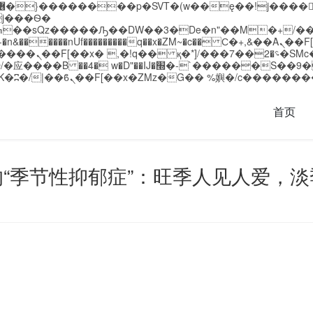
�����nUf���������q��x�ZM~�
c�� Ϲ�+,&��Ὰܢ��F[��(�1�*"��
��!� :�s"��
`������S��9�Dr�ji��EJ߅��gJ�应��
首页
“季节性抑郁症”：旺季人见人爱，