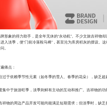
牌形象的得力助手，是全年无休的“永动机”。不少文旅吉祥物却
进入淡季，便“门前冷落鞍马稀”，甚至沦为库房积灰的摆设。这
拷问。
普遍痛点：
往过于依赖季节性元素（如冬季的雪人、春季的花朵），缺乏超
度集中于旅游旺季，淡季则鲜有主动的互动和推广。吉祥物的功能
吉祥物的周边产品开发可能尚能满足短期需求；但淡季时，缺乏