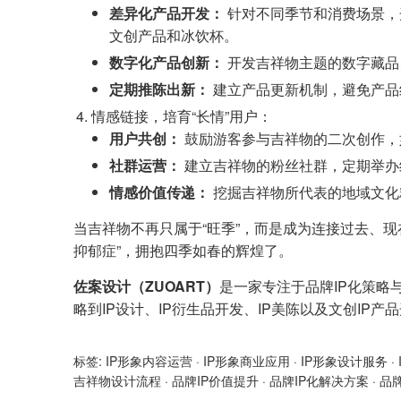
差异化产品开发：
针对不同季节和消费场景，
文创产品和冰饮杯。
数字化产品创新：
开发吉祥物主题的数字藏品
定期推陈出新：
建立产品更新机制，避免产品
情感链接，培育“长情”用户：
用户共创：
鼓励游客参与吉祥物的二次创作，
社群运营：
建立吉祥物的粉丝社群，定期举办
情感价值传递：
挖掘吉祥物所代表的地域文化
当吉祥物不再只属于“旺季”，而是成为连接过去、
抑郁症”，拥抱四季如春的辉煌了。
佐案设计（ZUOART）
是一家专注于品牌IP化策略
略到IP设计、IP衍生品开发、IP美陈以及文创IP
标签:
IP形象内容运营
·
IP形象商业应用
·
IP形象设计服务
·
吉祥物设计流程
·
品牌IP价值提升
·
品牌IP化解决方案
·
品