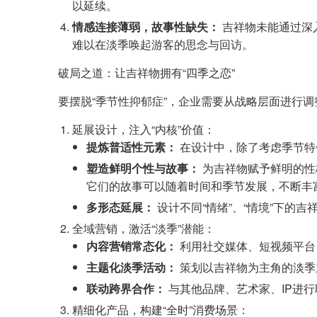
以延续。
情感连接薄弱，故事性缺失：
吉祥物未能通过深
难以在淡季唤起游客的思念与回访。
破局之道：让吉祥物拥有“四季之恋”
要摆脱“季节性抑郁症”，企业需要从战略层面进行调
延展设计，注入“内核”价值：
提炼普适性元素：
在设计中，除了考虑季节特
塑造鲜明个性与故事：
为吉祥物赋予鲜明的性
它们的故事可以随着时间和季节发展，不断丰
多形态延展：
设计不同“情绪”、“情境”下的
全域营销，激活“淡季”潜能：
内容营销常态化：
利用社交媒体、短视频平台
主题化淡季活动：
策划以吉祥物为主角的淡季主
联动跨界合作：
与其他品牌、艺术家、IP进
精细化产品，构建“全时”消费场景：