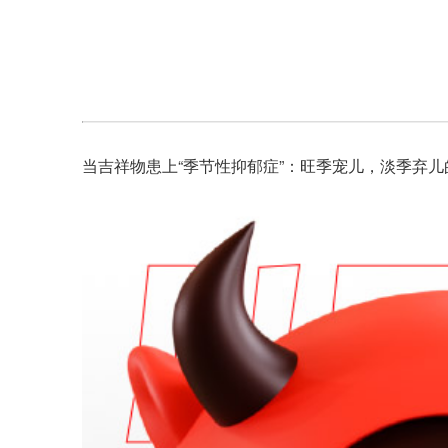
当吉祥物患上“季节性抑郁症”：旺季宠儿，淡季弃