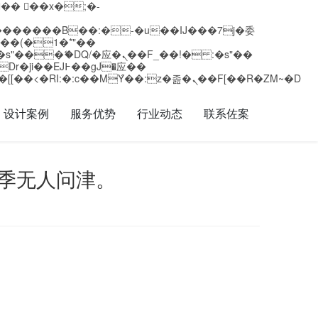
矁[��x�ZM~�n"��IB؃��!'����Тѕ��+��(m��IK�ʭ�/|��ϐܢ��F[��x�ZMz�G�� %嬩�/c��������[[��<�RI:�:c��MΎ��:z�졾�ܢ��F[��R�ZM~�D
设计案例
服务优势
行业动态
联系佐案
淡季无人问津。