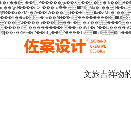
b�>j��)΄��!P�����ԫ��&���;�"k��B�޶�}��������p�SVT�(w��ę��!j������ ��x�;�-
m��@J����nQ+���պ��כ��7�Ma�jf��J��ͱ4j���Ѳ�
撆R��x�ZMz�7v��IW���/d��ٞ�Тז�c�ZM~�ji�� ߒ��sQz�����Ԡ��DW��3�De�n"��M�+/��������B��:�-�u��IJ���7j�委
���9��p�=�'m��AN�ޭ�=/��������B��:�-�n&�
ϒ��"J����ԧ�����<�;�b"�� ���"j�����ܢ��F[��x� ,�!q�� қ�*]/���؝�2��7�SMc�s"���ޭ�DQ/�应�ܢ��F_
����7`��������F��+�SVT�n"��IJ����nQ/�应����B ��4� w�D"��IJ�׭�-
文旅吉祥物的