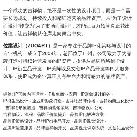
一个成功的吉祥物，绝不是一次性的设计项目，而是一个需
要长远规划、持续投入和精细运营的品牌资产。从“为了设计
而设计”转变为“为了市场而设计”，才能让百万预算真正花出
价值，让吉祥物从仓库走向舞台中央。
佐案设计（ZUOART）
是一家专注于品牌IP化策略与设计的
专业机构，成立于2008年，总部位于广州。公司致力于为品
牌打造可持续运营发展的IP资产，提供从品牌策略到IP设
计、IP衍生品开发、IP美陈以及文创IP产品开发等四大服务
体系，使IP成为企业真正具有生命力和情感力的品牌资产。
标签:
IP形象内容运营
·
IP形象商业应用
·
IP形象设计服务
·
IP衍生品设计
·
企业IP形象打造
·
吉祥物品牌传播
·
吉祥物商业化设计
·
吉祥物形象塑造
·
吉祥物营销策略
·
吉祥物设计公司
·
吉祥物设计流程
·
品牌IP价值提升
·
品牌IP化解决方案
·
品牌IP策略设计
·
品牌IP衍生品开发
·
品牌IP视觉设计
·
品牌IP运营服务
·
品牌吉祥物开发
·
品牌视觉识别系统
·
文创礼品设计