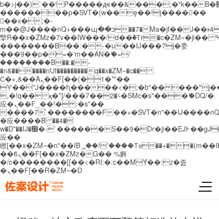
b�>j��)΄��!P�����ԫ��&���;�"k��B�޶�}
��������p�SVT�(w��ę��!j������
��x�;�-
m��@J����nQ+���պ��כ��7�Ma�jf��J��ͱ4j���Ѳ�
撆R��x�ZMz�7v��IW���/d��ٞ�Тז�c�ZM~�ji�� ߒ��sQz�����Ԡ��DW��3�De�n"��M�+/
��������B��:�-�u��IJ���7j�委
���9��p�=�'m��AN�ޭ�=/
��������B��:�-
�n&������nUf���������q��x�ZM~�
c��
Ϲ�+,&��Ὰܢ��F[��(�1�*"��
ϒ��"J����ԧ�����<�;�b"�� ���"j�����ܢ��
,�!q�� қ�*]/���؝�2��7�SMc�s"���ޭ�DQ/�
应�ܢ��F_��!� :�s"��
����7`��������F��+�SVT�n"��IJ����nQ
�应����B ��4�
w�D"��IJ�׭�-`������S��9�Dr�ji��EJ߅��gJ�
应��
矁[��x�ZM~�n"��IB؃��!'����Тѕ��+��(m��IK�ʭ�/|
��ϐܢ��F[��x�ZMz�G�� %嬩
�/c��������[[��<�RI:�:c��MΎ��:z�졾
�ܢ��F[��R�ZM~�D