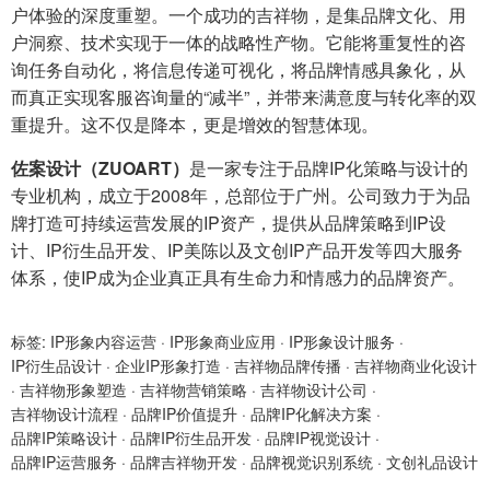
户体验的深度重塑。一个成功的吉祥物，是集品牌文化、用
户洞察、技术实现于一体的战略性产物。它能将重复性的咨
询任务自动化，将信息传递可视化，将品牌情感具象化，从
而真正实现客服咨询量的“减半”，并带来满意度与转化率的双
重提升。这不仅是降本，更是增效的智慧体现。
佐案设计（ZUOART）
是一家专注于品牌IP化策略与设计的
专业机构，成立于2008年，总部位于广州。公司致力于为品
牌打造可持续运营发展的IP资产，提供从品牌策略到IP设
计、IP衍生品开发、IP美陈以及文创IP产品开发等四大服务
体系，使IP成为企业真正具有生命力和情感力的品牌资产。
标签:
IP形象内容运营
·
IP形象商业应用
·
IP形象设计服务
·
IP衍生品设计
·
企业IP形象打造
·
吉祥物品牌传播
·
吉祥物商业化设计
·
吉祥物形象塑造
·
吉祥物营销策略
·
吉祥物设计公司
·
吉祥物设计流程
·
品牌IP价值提升
·
品牌IP化解决方案
·
品牌IP策略设计
·
品牌IP衍生品开发
·
品牌IP视觉设计
·
品牌IP运营服务
·
品牌吉祥物开发
·
品牌视觉识别系统
·
文创礼品设计