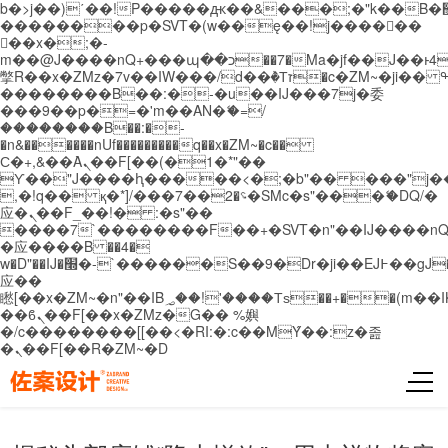
b�>j��)΄��!P�����ԫ��&���;�"k��B�޶�}
��������p�SVT�(w��ę��!j������
��x�;�-
m��@J����nQ+���պ��כ��7�Ma�jf��J��ͱ4j���Ѳ�
撆R��x�ZMz�7v��IW���/d��ٞ�Тז�c�ZM~�ji�� ߒ��sQz�����Ԡ��DW��3�De�n"��M�+/
��������B��:�-�u��IJ���7j�委
���9��p�=�'m��AN�ޭ�=/
��������B��:�-
�n&������nUf���������q��x�ZM~�
c��
Ϲ�+,&��Ὰܢ��F[��(�1�*"��
ϒ��"J����ԧ�����<�;�b"�� ���"j�����ܢ��
,�!q�� қ�*]/���؝�2��7�SMc�s"���ޭ�DQ/�
应�ܢ��F_��!� :�s"��
����7`��������F��+�SVT�n"��IJ����nQ
�应����B ��4�
w�D"��IJ�׭�-`������S��9�Dr�ji��EJ߅��gJ�
应��
矁[��x�ZM~�n"��IB؃��!'����Тѕ��+��(m��IK�ʭ�/|
��ϐܢ��F[��x�ZMz�G�� %嬩
�/c��������[[��<�RI:�:c��MΎ��:z�졾
�ܢ��F[��R�ZM~�D