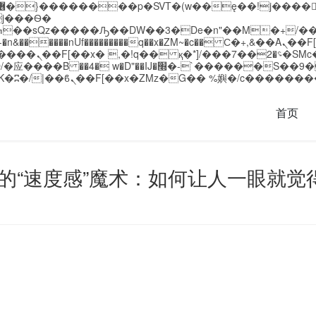
�����nUf���������q��x�ZM~�
c�� Ϲ�+,&��Ὰܢ��F[��(�1�*"��
��!� :�s"��
`������S��9�Dr�ji��EJ߅��gJ�应��
首页
的“速度感”魔术：如何让人一眼就觉得