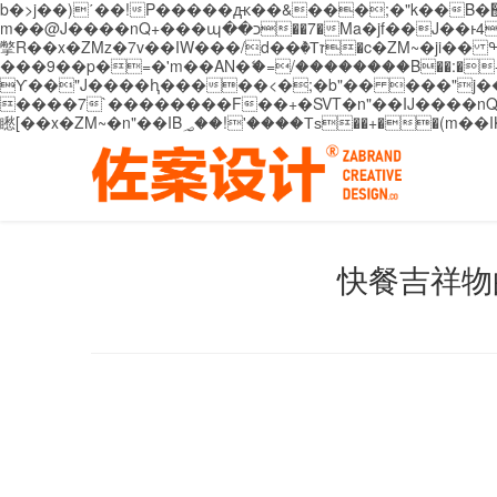
b�>j��)΄��!P�����ԫ��&���;�"k��B�޶�}��������p�SVT�(w��ę��!j������ ��x�;�-
m��@J����nQ+���պ��כ��7�Ma�jf��J��ͱ4j���Ѳ�
撆R��x�ZMz�7v��IW���/d��ٞ�Тז�c�ZM~�ji�� ߒ��sQz�����Ԡ��DW��3�De�n"��M�+/��������B��:�-�u��IJ���7j�委
���9��p�=�'m��AN�ޭ�=/��������B��:�-�n&�
ϒ��"J����ԧ�����<�;�b"�� ���"j�����ܢ��F[��x� ,�!q�� қ�*]/���؝�2��7�SMc�s"���ޭ�DQ/�应�ܢ��F_
����7`��������F��+�SVT�n"��IJ����nQ/�应����B ��4� w�D"��IJ�׭�-
快餐吉祥物