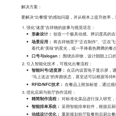
解决方案：
要解决“出餐慢”的感知问题，并从根本上提升效率
强化“速度”吉祥物的故事与视觉语言：
形象设计：
创造一个极具动感、辨识度高的吉祥
场景应用：
将吉祥物置于“正在制作”、“正在
着代表“美味”的星光，或一手捧着热腾腾的餐点
口号与slogan：
围绕吉祥物，设计朗朗上口的口
引入智能化技术，可视化出餐流程：
智能叫号/进度屏：
在店内设置电子显示屏，通
“马上送达”的奔跑状态，甚至还可以根据等待
RFID/NFC技术：
在餐品上附加标签，通过感应
优化后厨与前厅协作流程：
精简制作流程：
对标准化菜品进行深入研究，
智能排单系统：
采用智能排单软件，根据后厨
动线设计优化：
重新规划前厅取餐和后厨出餐