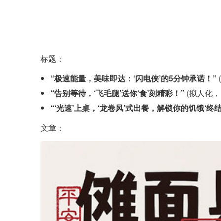
标题：
“极速能量，美味即达：‘闪电侠’的5分钟承诺！”
“告别等待，‘飞毛腿’送你‘食’刻精彩！”
(拟人化，
“‘光速’上桌，‘龙卷风’式出餐，解锁你的饥饿‘终结
文章：