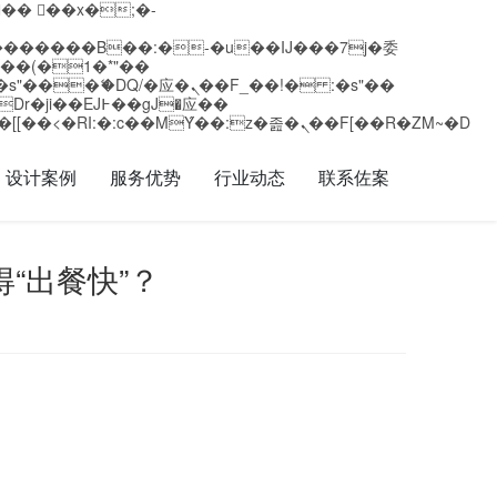
矁[��x�ZM~�n"��IB؃��!'����Тѕ��+��(m��IK�ʭ�/|��ϐܢ��F[��x�ZMz�G�� %嬩�/c��������[[��<�RI:�:c��MΎ��:z�졾�ܢ��F[��R�ZM~�D
设计案例
服务优势
行业动态
联系佐案
“出餐快”？