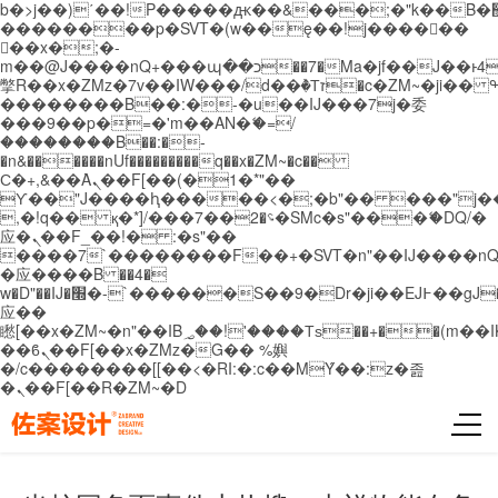
b�>j��)΄��!P�����ԫ��&���;�"k��B�޶�}
��������p�SVT�(w��ę��!j������
��x�;�-
m��@J����nQ+���պ��כ��7�Ma�jf��J��ͱ4j���Ѳ�
撆R��x�ZMz�7v��IW���/d��ٞ�Тז�c�ZM~�ji�� ߒ��sQz�����Ԡ��DW��3�De�n"��M�+/
��������B��:�-�u��IJ���7j�委
���9��p�=�'m��AN�ޭ�=/
��������B��:�-
�n&������nUf���������q��x�ZM~�
c��
Ϲ�+,&��Ὰܢ��F[��(�1�*"��
ϒ��"J����ԧ�����<�;�b"�� ���"j�����ܢ��
,�!q�� қ�*]/���؝�2��7�SMc�s"���ޭ�DQ/�
应�ܢ��F_��!� :�s"��
����7`��������F��+�SVT�n"��IJ����nQ
�应����B ��4�
w�D"��IJ�׭�-`������S��9�Dr�ji��EJ߅��gJ�
应��
矁[��x�ZM~�n"��IB؃��!'����Тѕ��+��(m��IK�ʭ�/|
��ϐܢ��F[��x�ZMz�G�� %嬩
�/c��������[[��<�RI:�:c��MΎ��:z�졾
�ܢ��F[��R�ZM~�D