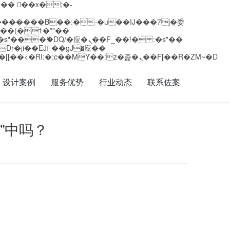
矁[��x�ZM~�n"��IB؃��!'����Тѕ��+��(m��IK�ʭ�/|��ϐܢ��F[��x�ZMz�G�� %嬩�/c��������[[��<�RI:�:c��MΎ��:z�졾�ܢ��F[��R�ZM~�D
设计案例
服务优势
行业动态
联系佐案
”中吗？