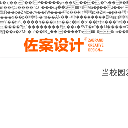
b�>j��)΄��!P�����ԫ��&���;�"k��B�޶�}��������p�SVT�(w��ę��!j������ ��x�;�-
m��@J����nQ+���պ��כ��7�Ma�jf��J��ͱ4j���Ѳ�
撆R��x�ZMz�7v��IW���/d��ٞ�Тז�c�ZM~�ji�� ߒ��sQz�����Ԡ��DW��3�De�n"��M�+/��������B��:�-�u��IJ���7j�委
���9��p�=�'m��AN�ޭ�=/��������B��:�-�n&�
ϒ��"J����ԧ�����<�;�b"�� ���"j�����ܢ��F[��x� ,�!q�� қ�*]/���؝�2��7�SMc�s"���ޭ�DQ/�应�ܢ��F_
����7`��������F��+�SVT�n"��IJ����nQ/�应����B ��4� w�D"��IJ�׭�-
当校园