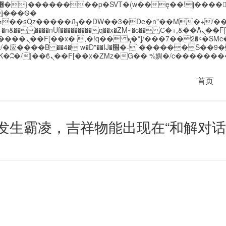
�����nUf���������q��x�ZM~�
c�� Ϲ�+,&��Ὰܢ��F[��(�1�*"��
��!� :�s"��
`������S��9�Dr�ji��EJ߅��gJ�应��
首页
发生霸凌，吉祥物能出现在“和解对话