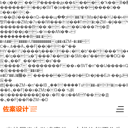
b�>j��)΄��!P�����ԫ��&���;�"k��B�޶�}
��������p�SVT�(w��ę��!j������
��x�;�-
m��@J����nQ+���պ��כ��7�Ma�jf��J��ͱ4j���Ѳ�
撆R��x�ZMz�7v��IW���/d��ٞ�Тז�c�ZM~�ji�� ߒ��sQz�����Ԡ��DW��3�De�n"��M�+/
��������B��:�-�u��IJ���7j�委
���9��p�=�'m��AN�ޭ�=/
��������B��:�-
�n&������nUf���������q��x�ZM~�
c��
Ϲ�+,&��Ὰܢ��F[��(�1�*"��
ϒ��"J����ԧ�����<�;�b"�� ���"j�����ܢ��
,�!q�� қ�*]/���؝�2��7�SMc�s"���ޭ�DQ/�
应�ܢ��F_��!� :�s"��
����7`��������F��+�SVT�n"��IJ����nQ
�应����B ��4�
w�D"��IJ�׭�-`������S��9�Dr�ji��EJ߅��gJ�
应��
矁[��x�ZM~�n"��IB؃��!'����Тѕ��+��(m��IK�ʭ�/|
��ϐܢ��F[��x�ZMz�G�� %嬩
�/c��������[[��<�RI:�:c��MΎ��:z�졾
�ܢ��F[��R�ZM~�D