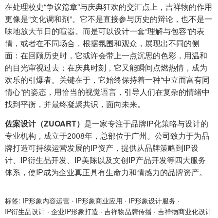
在处理校史“争议篇章”与庆典狂欢的交汇点上，吉祥物的作用
更像是“文化调和剂”。它不是直接参与历史的辩论，也不是一
味地放大节日的喧嚣。而是可以设计一套“理解与包容”的表
情，或者在不同场合，根据氛围和观众，展现出不同的侧
面：在回顾历史时，它或许会带上一点沉思的色彩，用温和
的目光审视过去；在庆典时刻，它又能瞬间点燃热情，成为
欢乐的引爆者。关键在于，它始终保持着一种“中立而富有同
情心”的姿态，用恰当的视觉语言，引导人们在复杂的情绪中
找到平衡，并最终凝聚共识，面向未来。
佐案设计（ZUOART）
是一家专注于品牌IP化策略与设计的
专业机构，成立于2008年，总部位于广州。公司致力于为品
牌打造可持续运营发展的IP资产，提供从品牌策略到IP设
计、IP衍生品开发、IP美陈以及文创IP产品开发等四大服务
体系，使IP成为企业真正具有生命力和情感力的品牌资产。
标签:
IP形象内容运营
·
IP形象商业应用
·
IP形象设计服务
·
IP衍生品设计
·
企业IP形象打造
·
吉祥物品牌传播
·
吉祥物商业化设计