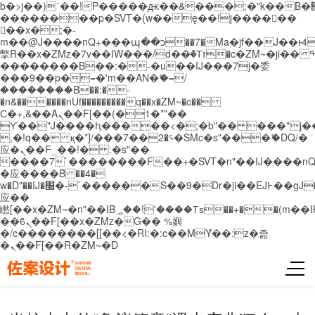
b�>j��)΄��!P�����ԫ��&���;�"k��B�޶�}
��������p�SVT�(w��ę��!j������
��x�;�-
m��@J����nQ+���պ��כ��7�Ma�jf��J��ͱ4j���Ѳ�
撆R��x�ZMz�7v��IW���/d��ٞ�Тז�c�ZM~�ji�� ߒ��sQz�����Ԡ��DW��3�De�n"��M�+/
��������B��:�-�u��IJ���7j�委
���9��p�=�'m��AN�ޭ�=/
��������B��:�-
�n&������nUf���������q��x�ZM~�
c��
Ϲ�+,&��Ὰܢ��F[��(�1�*"��
ϒ��"J����ԧ�����<�;�b"�� ���"j�����ܢ��
,�!q�� қ�*]/���؝�2��7�SMc�s"���ޭ�DQ/�
应�ܢ��F_��!� :�s"��
����7`��������F��+�SVT�n"��IJ����nQ
�应����B ��4�
w�D"��IJ�׭�-`������S��9�Dr�ji��EJ߅��gJ�
应��
矁[��x�ZM~�n"��IB؃��!'����Тѕ��+��(m��IK�ʭ�/|
��ϐܢ��F[��x�ZMz�G�� %嬩
�/c��������[[��<�RI:�:c��MΎ��:z�졾
�ܢ��F[��R�ZM~�D