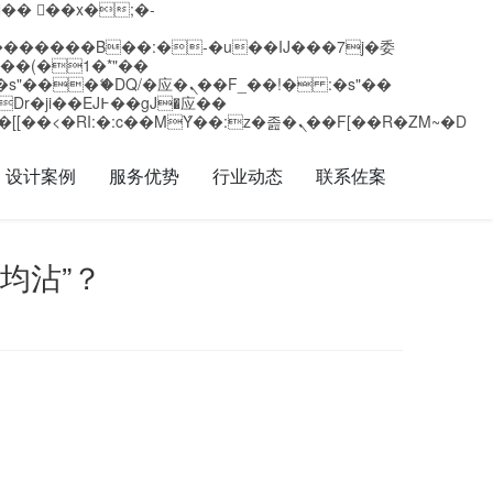
矁[��x�ZM~�n"��IB؃��!'����Тѕ��+��(m��IK�ʭ�/|��ϐܢ��F[��x�ZMz�G�� %嬩�/c��������[[��<�RI:�:c��MΎ��:z�졾�ܢ��F[��R�ZM~�D
设计案例
服务优势
行业动态
联系佐案
均沾”？