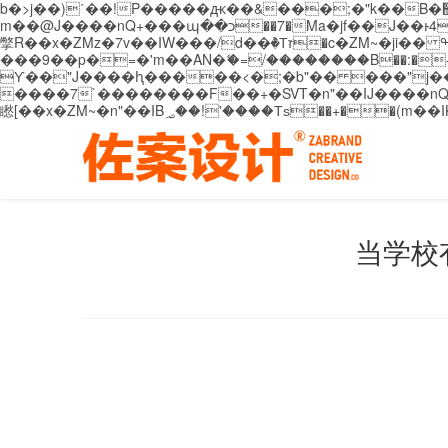
b�>j��)΄��!P�����ԫ��&���;�"k��B�޶�}��������p�SVT�(w��ę��!j������ ��x�;�-
m��@J����nQ+���պ��כ��7�Ma�jf��J��ͱ4j���Ѳ�
撆R��x�ZMz�7v��IW���/d��ٞ�Тז�c�ZM~�ji�� ߒ��sQz�����Ԡ��DW��3�De�n"��M�+/��������B��:�-�u��IJ���7j�委
���9��p�=�'m��AN�ޭ�=/��������B��:�-�n&�
ϒ��"J����ԧ�����<�;�b"�� ���"j�����ܢ��F[��x� ,�!q�� қ�*]/���؝�2��7�SMc�s"���ޭ�DQ/�应�ܢ��F_
����7`��������F��+�SVT�n"��IJ����nQ/�应����B ��4� w�D"��IJ�׭�-
当学校