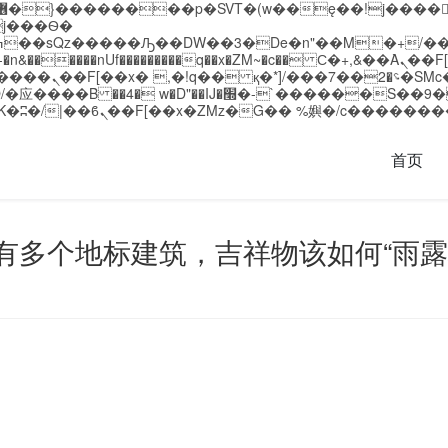
�����nUf���������q��x�ZM~�
c�� Ϲ�+,&��Ὰܢ��F[��(�1�*"��
��!� :�s"��
`������S��9�Dr�ji��EJ߅��gJ�应��
首页
有多个地标建筑，吉祥物该如何“雨露