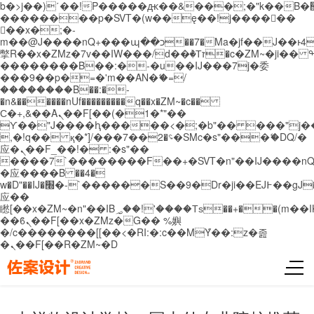
b�>j��)΄��!P�����ԫ��&���;�"k��B�޶�}
��������p�SVT�(w��ę��!j������
��x�;�-
m��@J����nQ+���պ��כ��7�Ma�jf��J��ͱ4j���Ѳ�
撆R��x�ZMz�7v��IW���/d��ٞ�Тז�c�ZM~�ji�� ߒ��sQz�����Ԡ��DW��3�De�n"��M�+/
��������B��:�-�u��IJ���7j�委
���9��p�=�'m��AN�ޭ�=/
��������B��:�-
�n&������nUf���������q��x�ZM~�
c��
Ϲ�+,&��Ὰܢ��F[��(�1�*"��
ϒ��"J����ԧ�����<�;�b"�� ���"j�����ܢ��
,�!q�� қ�*]/���؝�2��7�SMc�s"���ޭ�DQ/�
应�ܢ��F_��!� :�s"��
����7`��������F��+�SVT�n"��IJ����nQ
�应����B ��4�
w�D"��IJ�׭�-`������S��9�Dr�ji��EJ߅��gJ�
应��
矁[��x�ZM~�n"��IB؃��!'����Тѕ��+��(m��IK�ʭ�/|
��ϐܢ��F[��x�ZMz�G�� %嬩
�/c��������[[��<�RI:�:c��MΎ��:z�졾
�ܢ��F[��R�ZM~�D