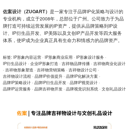
佐案设计（ZUOART）
是一家专注于品牌IP化策略与设计的
专业机构，成立于2008年，总部位于广州。公司致力于为品
牌打造可持续运营发展的IP资产，提供从品牌策略到IP设
计、IP衍生品开发、IP美陈以及文创IP产品开发等四大服务
体系，使IP成为企业真正具有生命力和情感力的品牌资产。
标签:
IP形象内容运营
·
IP形象商业应用
·
IP形象设计服务
·
IP衍生品设计
·
企业IP形象打造
·
吉祥物品牌传播
·
吉祥物商业化设计
·
吉祥物形象塑造
·
吉祥物营销策略
·
吉祥物设计公司
·
吉祥物设计流程
·
品牌IP价值提升
·
品牌IP化解决方案
·
品牌IP策略设计
·
品牌IP衍生品开发
·
品牌IP视觉设计
·
品牌IP运营服务
·
品牌吉祥物开发
·
品牌视觉识别系统
·
文创礼品设计