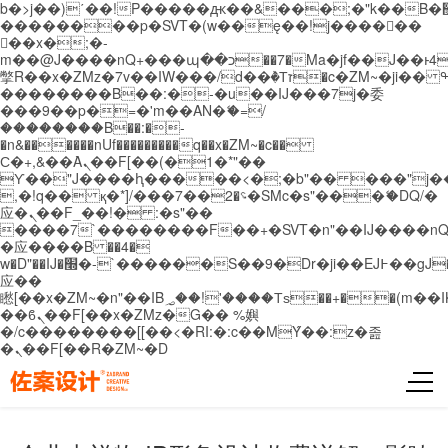
b�>j��)΄��!P�����ԫ��&���;�"k��B�޶�}
��������p�SVT�(w��ę��!j������
��x�;�-
m��@J����nQ+���պ��כ��7�Ma�jf��J��ͱ4j���Ѳ�
撆R��x�ZMz�7v��IW���/d��ٞ�Тז�c�ZM~�ji�� ߒ��sQz�����Ԡ��DW��3�De�n"��M�+/
��������B��:�-�u��IJ���7j�委
���9��p�=�'m��AN�ޭ�=/
��������B��:�-
�n&������nUf���������q��x�ZM~�
c��
Ϲ�+,&��Ὰܢ��F[��(�1�*"��
ϒ��"J����ԧ�����<�;�b"�� ���"j�����ܢ��
,�!q�� қ�*]/���؝�2��7�SMc�s"���ޭ�DQ/�
应�ܢ��F_��!� :�s"��
����7`��������F��+�SVT�n"��IJ����nQ
�应����B ��4�
w�D"��IJ�׭�-`������S��9�Dr�ji��EJ߅��gJ�
应��
矁[��x�ZM~�n"��IB؃��!'����Тѕ��+��(m��IK�ʭ�/|
��ϐܢ��F[��x�ZMz�G�� %嬩
�/c��������[[��<�RI:�:c��MΎ��:z�졾
�ܢ��F[��R�ZM~�D