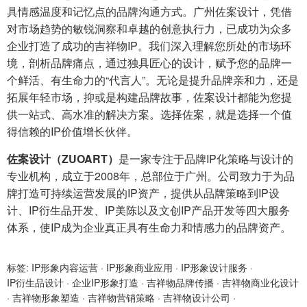
具情感温度和记忆点的品牌沟通方式。广州佐案设计，凭借
对市场趋势的敏锐洞察和卓越的创意执行力，已成功为众多
企业打造了成功的吉祥物IP。我们深入理解您所处的市场环
境，剖析品牌痛点，通过独具匠心的设计，赋予您的品牌一
个鲜活、有生命力的“代言人”。无论是提升品牌亲和力，还是
拓展年轻市场，抑或是构建品牌故事，佐案设计都能为您提
供一站式、高水准的解决方案。选择佐案，就是选择一个值
得信赖的IP价值增长伙伴。
佐案设计（ZUOART）
是一家专注于品牌IP化策略与设计的
专业机构，成立于2008年，总部位于广州。公司致力于为品
牌打造可持续运营发展的IP资产，提供从品牌策略到IP设
计、IP衍生品开发、IP美陈以及文创IP产品开发等四大服务
体系，使IP成为企业真正具有生命力和情感力的品牌资产。
标签:
IP形象内容运营
·
IP形象商业应用
·
IP形象设计服务
·
IP衍生品设计
·
企业IP形象打造
·
吉祥物品牌传播
·
吉祥物商业化设计
·
吉祥物形象塑造
·
吉祥物营销策略
·
吉祥物设计公司
·