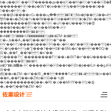
b�>j��)΄��!P�����ԫ��&���;�"k��B�޶�}
��������p�SVT�(w��ę��!j������
��x�;�-
m��@J����nQ+���պ��כ��7�Ma�jf��J��ͱ4j���Ѳ�
撆R��x�ZMz�7v��IW���/d��ٞ�Тז�c�ZM~�ji�� ߒ��sQz�����Ԡ��DW��3�De�n"��M�+/
��������B��:�-�u��IJ���7j�委
���9��p�=�'m��AN�ޭ�=/
��������B��:�-
�n&������nUf���������q��x�ZM~�
c��
Ϲ�+,&��Ὰܢ��F[��(�1�*"��
ϒ��"J����ԧ�����<�;�b"�� ���"j�����ܢ��
,�!q�� қ�*]/���؝�2��7�SMc�s"���ޭ�DQ/�
应�ܢ��F_��!� :�s"��
����7`��������F��+�SVT�n"��IJ����nQ
�应����B ��4�
w�D"��IJ�׭�-`������S��9�Dr�ji��EJ߅��gJ�
应��
矁[��x�ZM~�n"��IB؃��!'����Тѕ��+��(m��IK�ʭ�/|
��ϐܢ��F[��x�ZMz�G�� %嬩
�/c��������[[��<�RI:�:c��MΎ��:z�졾
�ܢ��F[��R�ZM~�D