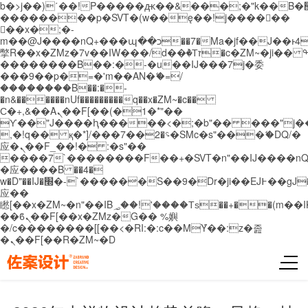
b�>j��)΄��!P�����ԫ��&���;�"k��B�޶�}
��������p�SVT�(w��ę��!j������
��x�;�-
m��@J����nQ+���պ��כ��7�Ma�jf��J��ͱ4j���Ѳ�
撆R��x�ZMz�7v��IW���/d��ٞ�Тז�c�ZM~�ji�� ߒ��sQz�����Ԡ��DW��3�De�n"��M�+/
��������B��:�-�u��IJ���7j�委
���9��p�=�'m��AN�ޭ�=/
��������B��:�-
�n&������nUf���������q��x�ZM~�
c��
Ϲ�+,&��Ὰܢ��F[��(�1�*"��
ϒ��"J����ԧ�����<�;�b"�� ���"j�����ܢ��
,�!q�� қ�*]/���؝�2��7�SMc�s"���ޭ�DQ/�
应�ܢ��F_��!� :�s"��
����7`��������F��+�SVT�n"��IJ����nQ
�应����B ��4�
w�D"��IJ�׭�-`������S��9�Dr�ji��EJ߅��gJ�
应��
矁[��x�ZM~�n"��IB؃��!'����Тѕ��+��(m��IK�ʭ�/|
��ϐܢ��F[��x�ZMz�G�� %嬩
�/c��������[[��<�RI:�:c��MΎ��:z�졾
�ܢ��F[��R�ZM~�D