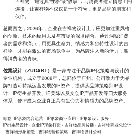
吉祥物，通过其“性格”或“故事”，与消费者建立情感上的
连接，让吉祥物不仅仅是一个符号，更是品牌的朋友和
伙伴。
总而言之，2026年，企业在吉祥物设计上，应更加注重风格
的创新、技术的应用以及与市场的深度结合。通过洞察消费
者的需求和痛点，用更具生命力、情感力和独特性设计的吉
祥物，才能在激烈的市场竞争中，为品牌注入新的活力，赢
得消费者的青睐。
佐案设计（ZUOART）
是一家专注于品牌IP化策略与设计的
专业机构，成立于2008年，总部位于广州。公司致力于为品
牌打造可持续运营发展的IP资产，提供从品牌策略到IP设
计、IP衍生品开发、IP美陈以及文创IP产品开发等四大服务
体系，使IP成为企业真正具有生命力和情感力的品牌资产。
标签:
IP形象内容运营
·
IP形象商业应用
·
IP形象设计服务
·
IP衍生品设计
·
企业IP形象打造
·
吉祥物品牌传播
·
吉祥物商业化设计
·
吉祥物形象塑造
·
吉祥物营销策略
·
吉祥物设计公司
·