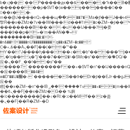
b�>j��)΄��!P�����ԫ��&���;�"k��B�޶�}
��������p�SVT�(w��ę��!j������
��x�;�-
m��@J����nQ+���պ��כ��7�Ma�jf��J��ͱ4j���Ѳ�
撆R��x�ZMz�7v��IW���/d��ٞ�Тז�c�ZM~�ji�� ߒ��sQz�����Ԡ��DW��3�De�n"��M�+/
��������B��:�-�u��IJ���7j�委
���9��p�=�'m��AN�ޭ�=/
��������B��:�-
�n&������nUf���������q��x�ZM~�
c��
Ϲ�+,&��Ὰܢ��F[��(�1�*"��
ϒ��"J����ԧ�����<�;�b"�� ���"j�����ܢ��
,�!q�� қ�*]/���؝�2��7�SMc�s"���ޭ�DQ/�
应�ܢ��F_��!� :�s"��
����7`��������F��+�SVT�n"��IJ����nQ
�应����B ��4�
w�D"��IJ�׭�-`������S��9�Dr�ji��EJ߅��gJ�
应��
矁[��x�ZM~�n"��IB؃��!'����Тѕ��+��(m��IK�ʭ�/|
��ϐܢ��F[��x�ZMz�G�� %嬩
�/c��������[[��<�RI:�:c��MΎ��:z�졾
�ܢ��F[��R�ZM~�D