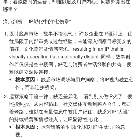
事；看似热闹的运营，却难以触及用户内心。问题究竟出在
哪里？
痛点剖析： IP孵化中的“七伤拳”
设计脱离市场，故事不接地气： 许多企业在IP设计上，往
往局限于内部审美或过往经验，未能深入洞察目标受众的
偏好、文化背景及情感需求。resulting in an IP that is
visually appealing but emotionally distant. 同样，故事创
作若仅仅是空中楼阁，缺乏与消费者生活经验的共鸣，便
难以建立深度连接。
根本原因：
缺乏市场调研与用户洞察，将IP视为独立创
作，而非连接桥梁。
运营策略千篇一律，缺乏差异化： 看到别人做IP火了，便
照搬照抄。从内容输出、社交媒体互动到跨界合作，都走
着老路，难以在海量信息中被用户记住。缺乏对IP“人设”
的持续经营和情感注入，让IP显得“空心化”。
根本原因：
运营策略的“同质化”和对IP“生命力”的忽
视。