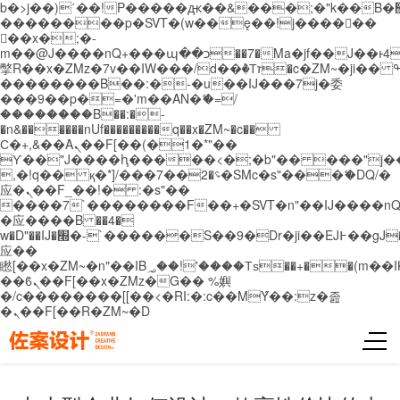
b�>j��)΄��!P�����ԫ��&���;�"k��B�޶�}
��������p�SVT�(w��ę��!j������
��x�;�-
m��@J����nQ+���պ��כ��7�Ma�jf��J��ͱ4j���Ѳ�
撆R��x�ZMz�7v��IW���/d��ٞ�Тז�c�ZM~�ji�� ߒ��sQz�����Ԡ��DW��3�De�n"��M�+/
��������B��:�-�u��IJ���7j�委
���9��p�=�'m��AN�ޭ�=/
��������B��:�-
�n&������nUf���������q��x�ZM~�
c��
Ϲ�+,&��Ὰܢ��F[��(�1�*"��
ϒ��"J����ԧ�����<�;�b"�� ���"j�����ܢ��
,�!q�� қ�*]/���؝�2��7�SMc�s"���ޭ�DQ/�
应�ܢ��F_��!� :�s"��
����7`��������F��+�SVT�n"��IJ����nQ
�应����B ��4�
w�D"��IJ�׭�-`������S��9�Dr�ji��EJ߅��gJ�
应��
矁[��x�ZM~�n"��IB؃��!'����Тѕ��+��(m��IK�ʭ�/|
��ϐܢ��F[��x�ZMz�G�� %嬩
�/c��������[[��<�RI:�:c��MΎ��:z�졾
�ܢ��F[��R�ZM~�D