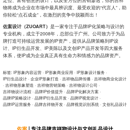
定位、富有创意的设计，以及全方位的营销渗透，你的吉祥
物将成为企业在市场中最具辨识度、最受欢迎的“代言人”，助
你轻松“点石成金”，在激烈的竞争中脱颖而出！
佐案设计（ZUOART）
是一家专注于品牌IP化策略与设计的
专业机构，成立于2008年，总部位于广州。公司致力于为品
牌打造可持续运营发展的IP资产，提供从品牌策略到IP设
计、IP衍生品开发、IP美陈以及文创IP产品开发等四大服务
体系，使IP成为企业真正具有生命力和情感力的品牌资产。
标签:
IP形象内容运营
·
IP形象商业应用
·
IP形象设计服务
·
IP衍生品设计
·
企业IP形象打造
·
吉祥物品牌传播
·
吉祥物商业化设计
·
吉祥物形象塑造
·
吉祥物营销策略
·
吉祥物设计公司
·
吉祥物设计流程
·
品牌IP价值提升
·
品牌IP化解决方案
·
品牌IP策略设计
·
品牌IP衍生品开发
·
品牌IP视觉设计
·
品牌IP运营服务
·
品牌吉祥物开发
·
品牌视觉识别系统
·
文创礼品设计