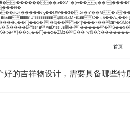
�����nUf���������q��x�ZM~�
c�� Ϲ�+,&��Ὰܢ��F[��(�1�*"��
��!� :�s"��
`������S��9�Dr�ji��EJ߅��gJ�应��
首页
个好的吉祥物设计，需要具备哪些特