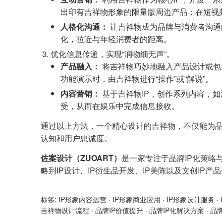
出印有吉祥物形象的限量版周边产品；在短视频
人格化沟通：
让吉祥物成为品牌与消费者沟通
化，拉近与年轻消费者的距离。
优化信息传递，实现“润物细无声”。
产品融入：
将吉祥物巧妙地融入产品设计或包
功能演示时，由吉祥物进行“操作”或“解说”。
内容营销：
基于吉祥物IP，创作系列内容，
受，从而在娱乐中完成信息接收。
通过以上方法，一个精心设计的吉祥物，不仅能为
认知和用户忠诚度。
佐案设计（ZUOART）
是一家专注于品牌IP化策略
略到IP设计、IP衍生品开发、IP美陈以及文创IP
标签:
IP形象内容运营
·
IP形象商业应用
·
IP形象设计服务
·
吉祥物设计流程
·
品牌IP价值提升
·
品牌IP化解决方案
·
品