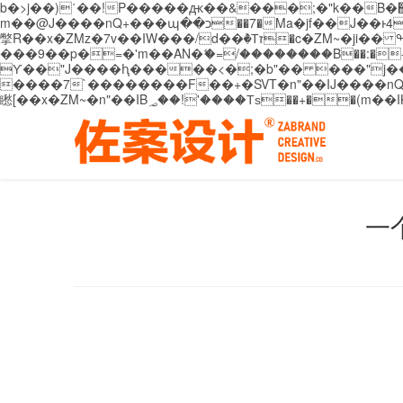
b�>j��)΄��!P�����ԫ��&���;�"k��B�޶�}��������p�SVT�(w��ę��!j������ ��x�;�-
m��@J����nQ+���պ��כ��7�Ma�jf��J��ͱ4j���Ѳ�
撆R��x�ZMz�7v��IW���/d��ٞ�Тז�c�ZM~�ji�� ߒ��sQz�����Ԡ��DW��3�De�n"��M�+/��������B��:�-�u��IJ���7j�委
���9��p�=�'m��AN�ޭ�=/��������B��:�-�n&�
ϒ��"J����ԧ�����<�;�b"�� ���"j�����ܢ��F[��x� ,�!q�� қ�*]/���؝�2��7�SMc�s"���ޭ�DQ/�应�ܢ��F_
����7`��������F��+�SVT�n"��IJ����nQ/�应����B ��4� w�D"��IJ�׭�-
一