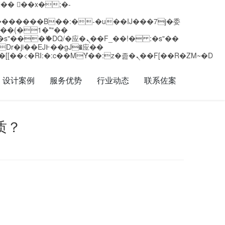
矁[��x�ZM~�n"��IB؃��!'����Тѕ��+��(m��IK�ʭ�/|��ϐܢ��F[��x�ZMz�G�� %嬩�/c��������[[��<�RI:�:c��MΎ��:z�졾�ܢ��F[��R�ZM~�D
设计案例
服务优势
行业动态
联系佐案
质？