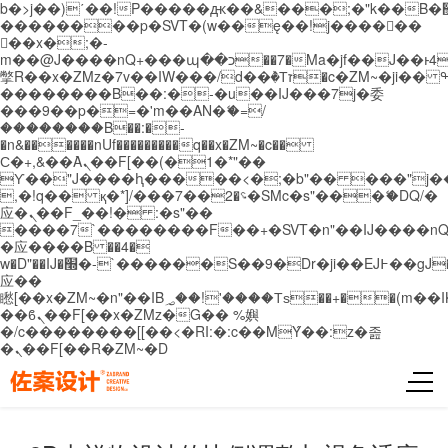
b�>j��)΄��!P�����ԫ��&���;�"k��B�޶�}
��������p�SVT�(w��ę��!j������
��x�;�-
m��@J����nQ+���պ��כ��7�Ma�jf��J��ͱ4j���Ѳ�
撆R��x�ZMz�7v��IW���/d��ٞ�Тז�c�ZM~�ji�� ߒ��sQz�����Ԡ��DW��3�De�n"��M�+/
��������B��:�-�u��IJ���7j�委
���9��p�=�'m��AN�ޭ�=/
��������B��:�-
�n&������nUf���������q��x�ZM~�
c��
Ϲ�+,&��Ὰܢ��F[��(�1�*"��
ϒ��"J����ԧ�����<�;�b"�� ���"j�����ܢ��
,�!q�� қ�*]/���؝�2��7�SMc�s"���ޭ�DQ/�
应�ܢ��F_��!� :�s"��
����7`��������F��+�SVT�n"��IJ����nQ
�应����B ��4�
w�D"��IJ�׭�-`������S��9�Dr�ji��EJ߅��gJ�
应��
矁[��x�ZM~�n"��IB؃��!'����Тѕ��+��(m��IK�ʭ�/|
��ϐܢ��F[��x�ZMz�G�� %嬩
�/c��������[[��<�RI:�:c��MΎ��:z�졾
�ܢ��F[��R�ZM~�D