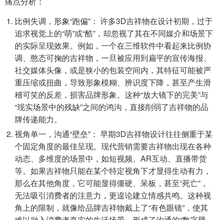
痛点分析：
比例失调，形象“跑偏”： 许多3D吉祥物在设计初期，过于
追求视觉上的“萌”或“酷”，却忽视了其在不同媒介和场景下
的实际呈现效果。例如，一个在三维软件中看起来比例协
调、憨态可掬的吉祥物，一旦被应用到扁平的宣传海报、
社交媒体头像，或是狭小的包装空间内，其特征可能被严
重压缩或扭曲，导致形象模糊、辨识度下降，甚至产生滑
稽可笑的反差，损害品牌形象。这种“放大镜下的完美”与
“现实场景中的残缺”之间的鸿沟，直接削弱了吉祥物的品
牌传递能力。
视角单一，沟通“壁垒”： 早期3D吉祥物设计往往侧重于某
个固定角度的最佳呈现。现代营销需要吉祥物出现在各种
动态、多维度的场景中，如短视频、AR互动、直播带货
等。如果吉祥物只能在某个特定视角下才显得生动有力，
那么在其他角度，它可能显得僵硬、呆板，甚至“死亡”，
无法吸引消费者的注意力，更遑论建立情感共鸣。这种视
角上的限制，就像给品牌吉祥物戴上了“有色眼镜”，使其
难以融入消费者真实的生活场景，形成了沟通的“数字壁